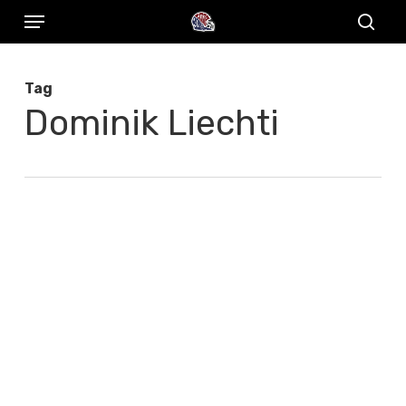
Menu
Skip
to
sear
main
Tag
content
Dominik Liechti