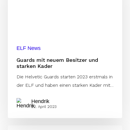
Besitzer
und
starken
Kader
ELF News
Guards mit neuem Besitzer und
starken Kader
Die Helvetic Guards starten 2023 erstmals in
der ELF und haben einen starken Kader mit…
Hendrik
22. April 2023
Gelungener