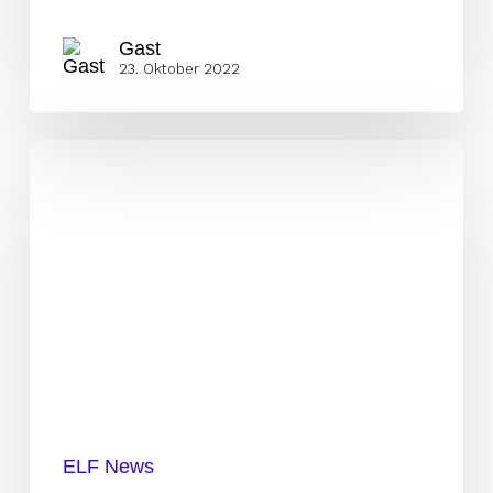
Gast
23. Oktober 2022
KW
42:
Surge
und
Fire
verstärken
Coaching
Staff
ELF News