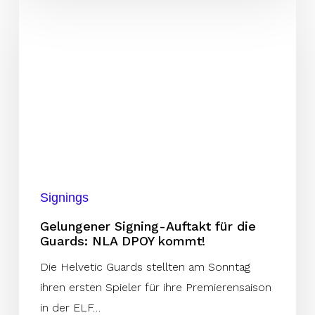
Signing-
Auftakt
für
die
Guards:
NLA
DPOY
kommt!
Signings
Gelungener Signing-Auftakt für die
Guards: NLA DPOY kommt!
Die Helvetic Guards stellten am Sonntag
ihren ersten Spieler für ihre Premierensaison
in der ELF…