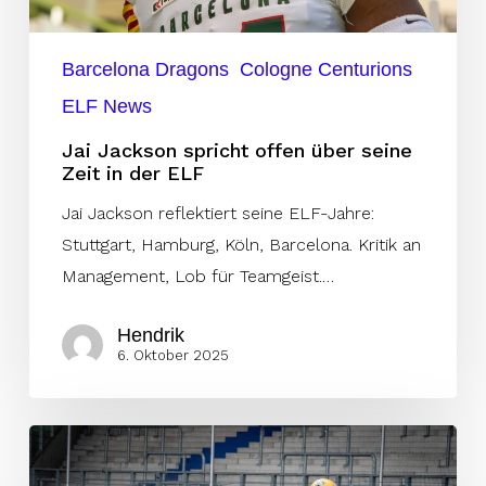
in
der
Barcelona Dragons
Cologne Centurions
ELF
ELF News
Jai Jackson spricht offen über seine
Zeit in der ELF
Jai Jackson reflektiert seine ELF-Jahre:
Stuttgart, Hamburg, Köln, Barcelona. Kritik an
Management, Lob für Teamgeist.…
Hendrik
6. Oktober 2025
KW50:
Nacita