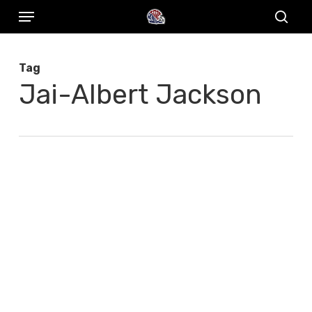
Menu
Skip
to
sear
main
Tag
content
Jai-Albert Jackson