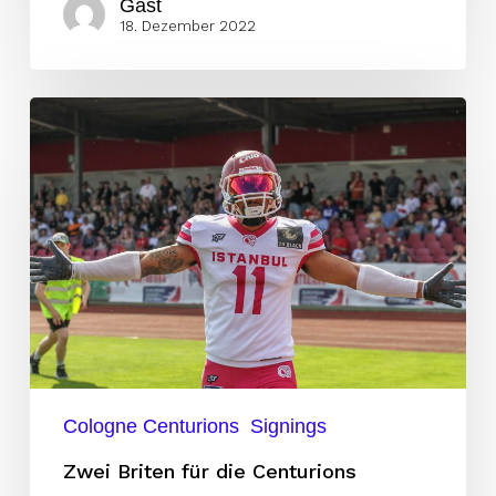
Gast
18. Dezember 2022
Zwei
Briten
für
die
Centurions
Cologne Centurions
Signings
Zwei Briten für die Centurions