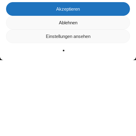
Akzeptieren
Wir verwenden Cookies, um dir die bestmögliche Erfahrung auf
Ablehnen
unserer Website zu bieten.
In den
Einstellungen
kannst du erfahren, welche Cookies wir
Einstellungen ansehen
verwenden oder sie ausschalten.
Zustimmen
Ablehnen
Einstellungen
facebook
youtube
instagram
spotify
twitch