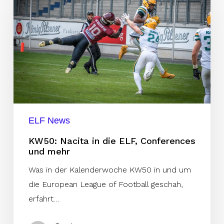
in
die
ELF,
Conferences
und
mehr
ELF News
KW50: Nacita in die ELF, Conferences
und mehr
Was in der Kalenderwoche KW50 in und um
die European League of Football geschah,
erfahrt…