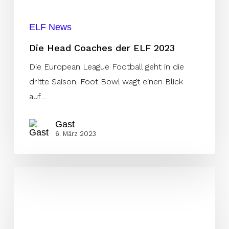
ELF News
Die Head Coaches der ELF 2023
Die European League Football geht in die
dritte Saison. Foot Bowl wagt einen Blick
auf…
Gast
6. März 2023
KW40:
Shoop
wird
Ravens