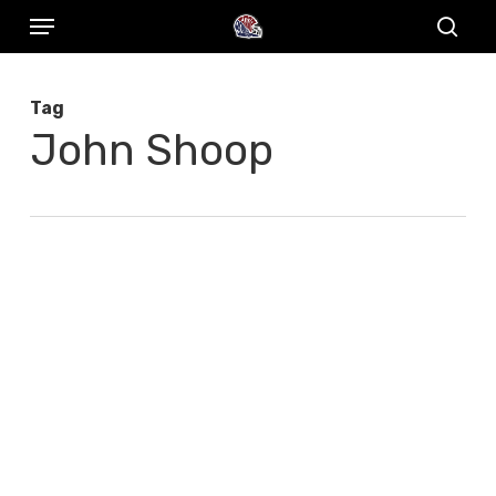
Menu
Skip
to
sear
main
Tag
content
John Shoop