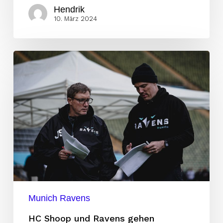
Hendrik
10. März 2024
HC
Shoop
und
Ravens
gehen
getrennte
Wegen
Munich Ravens
HC Shoop und Ravens gehen