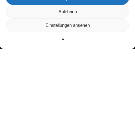
Wir verwenden Cookies, um dir die bestmögliche Erfahrung auf
Ablehnen
unserer Website zu bieten.
In den
Einstellungen
kannst du erfahren, welche Cookies wir
Einstellungen ansehen
verwenden oder sie ausschalten.
Zustimmen
Ablehnen
Einstellungen
facebook
youtube
instagram
spotify
twitch
email