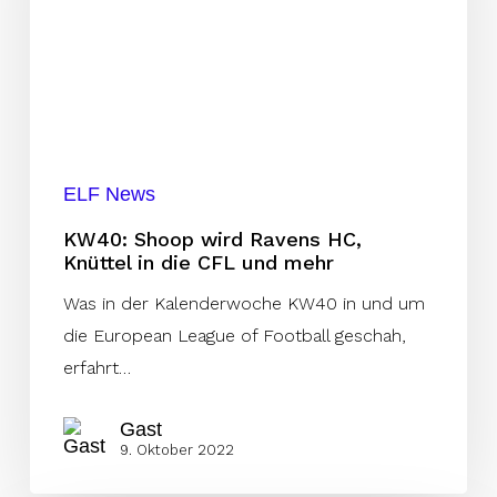
HC,
Knüttel
in
die
CFL
und
ELF News
mehr
KW40: Shoop wird Ravens HC,
Knüttel in die CFL und mehr
Was in der Kalenderwoche KW40 in und um
die European League of Football geschah,
erfahrt…
Gast
9. Oktober 2022