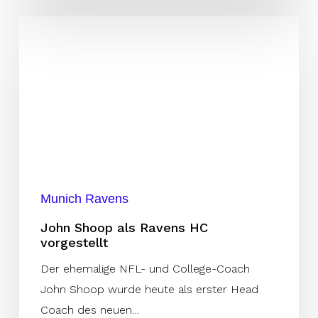
John
Shoop
als
Ravens
HC
vorgestellt
Munich Ravens
John Shoop als Ravens HC
vorgestellt
Der ehemalige NFL- und College-Coach
John Shoop wurde heute als erster Head
Coach des neuen…