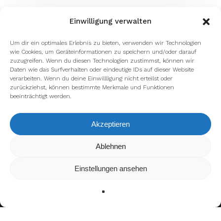
Einwilligung verwalten
Um dir ein optimales Erlebnis zu bieten, verwenden wir Technologien
wie Cookies, um Geräteinformationen zu speichern und/oder darauf
zuzugreifen. Wenn du diesen Technologien zustimmst, können wir
Daten wie das Surfverhalten oder eindeutige IDs auf dieser Website
verarbeiten. Wenn du deine Einwillligung nicht erteilst oder
zurückziehst, können bestimmte Merkmale und Funktionen
beeinträchtigt werden.
Akzeptieren
Wir verwenden Cookies, um dir die bestmögliche Erfahrung auf
Ablehnen
unserer Website zu bieten.
In den
Einstellungen
kannst du erfahren, welche Cookies wir
Einstellungen ansehen
verwenden oder sie ausschalten.
Zustimmen
Ablehnen
Einstellungen