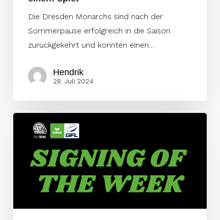
Die Dresden Monarchs sind nach der
Sommerpause erfolgreich in die Saison
zurückgekehrt und konnten einen…
Hendrik
28. Juli 2024
Signing
der
Woche
5:
Wer
ist
euer
Favorit?