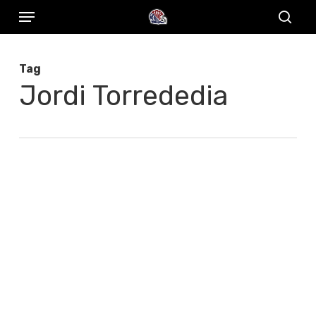
Menu
Skip
to
sear
main
Tag
content
Jordi Torrededia