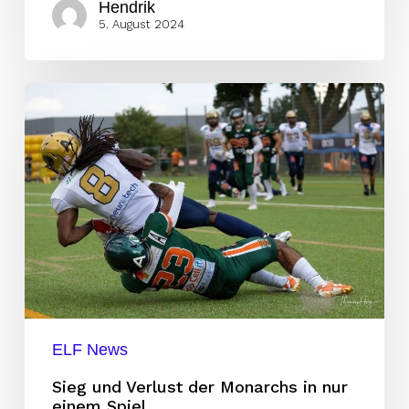
Hendrik
5. August 2024
Sieg
und
Verlust
der
Monarchs
in
nur
einem
Spiel
ELF News
Sieg und Verlust der Monarchs in nur
einem Spiel