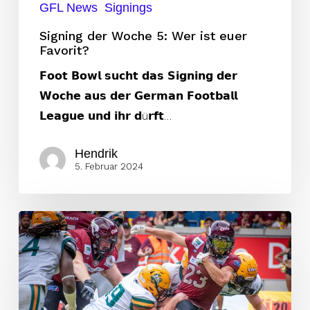
GFL News
Signings
Signing der Woche 5: Wer ist euer
Favorit?
𝗙𝗼𝗼𝘁 𝗕𝗼𝘄𝗹 𝘀𝘂𝗰𝗵𝘁 𝗱𝗮𝘀 𝗦𝗶𝗴𝗻𝗶𝗻𝗴 𝗱𝗲𝗿
𝗪𝗼𝗰𝗵𝗲 𝗮𝘂𝘀 𝗱𝗲𝗿 𝗚𝗲𝗿𝗺𝗮𝗻 𝗙𝗼𝗼𝘁𝗯𝗮𝗹𝗹
𝗟𝗲𝗮𝗴𝘂𝗲 𝘂𝗻𝗱 𝗶𝗵𝗿 𝗱ü𝗿𝗳𝘁…
Hendrik
5. Februar 2024
KW
46:
Sind
Paris
und