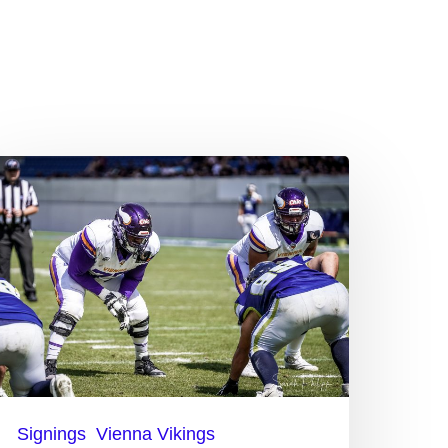
inaler
aisonkader
er
ikings
teht
est
Signings
Vienna Vikings