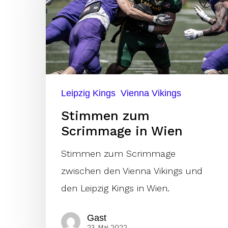
in
Wien
Leipzig Kings
Vienna Vikings
Stimmen zum
Scrimmage in Wien
Stimmen zum Scrimmage
zwischen den Vienna Vikings und
den Leipzig Kings in Wien.
Gast
23. Mai 2022