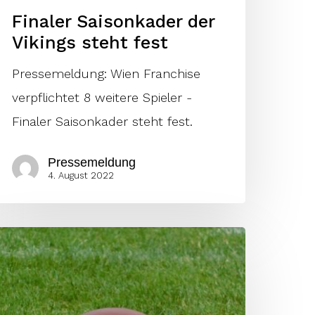
Finaler Saisonkader der
Vikings steht fest
Pressemeldung: Wien Franchise
verpflichtet 8 weitere Spieler -
Finaler Saisonkader steht fest.
Pressemeldung
4. August 2022
ikings
erkünden
erletztenliste
nd