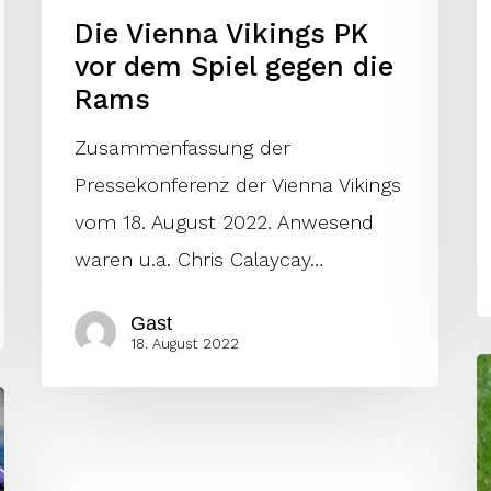
Die Vienna Vikings PK
Rams
vor dem Spiel gegen die
Rams
Zusammenfassung der
Pressekonferenz der Vienna Vikings
vom 18. August 2022. Anwesend
waren u.a. Chris Calaycay…
Gast
18. August 2022
V
v
V
u