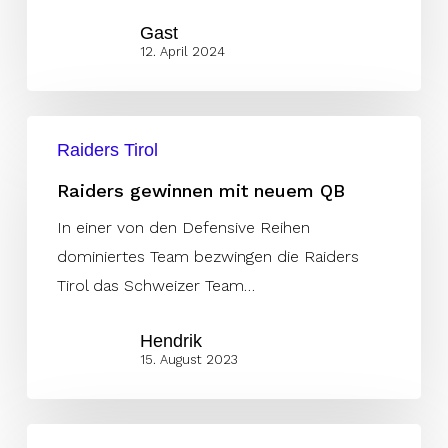
Gast
12. April 2024
Raiders
Raiders Tirol
gewinnen
mit
Raiders gewinnen mit neuem QB
neuem
In einer von den Defensive Reihen
QB
dominiertes Team bezwingen die Raiders
Tirol das Schweizer Team…
Hendrik
15. August 2023
Guards