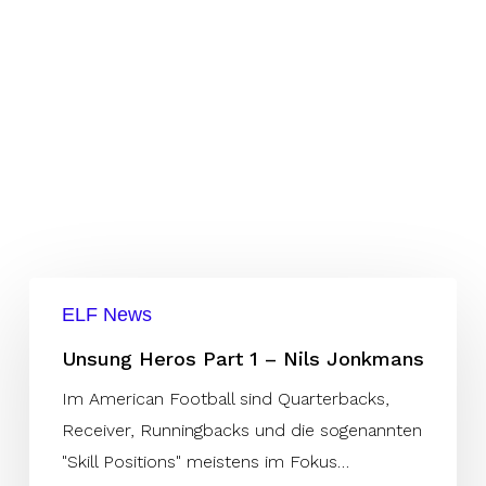
Unsung
ELF News
Heros
Part
Unsung Heros Part 1 – Nils Jonkmans
1
Im American Football sind Quarterbacks,
–
Receiver, Runningbacks und die sogenannten
Nils
"Skill Positions" meistens im Fokus…
Jonkmans