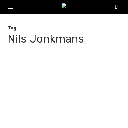
Menu
Skip
to
sear
main
Tag
content
Nils Jonkmans