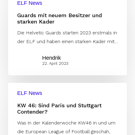
ELF News
mit
neuem
Guards mit neuem Besitzer und
starken Kader
Besitzer
und
Die Helvetic Guards starten 2023 erstmals in
starken
der ELF und haben einen starken Kader mit…
Kader
Hendrik
22. April 2023
KW
ELF News
46:
Sind
KW 46: Sind Paris und Stuttgart
Contender?
Paris
und
Was in der Kalenderwoche KW46 in und um
Stuttgart
die European League of Football geschah,