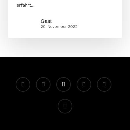
Contender?
erfahrt…
Gast
20. November 2022
facebook
youtube
instagram
spotify
twitch
email