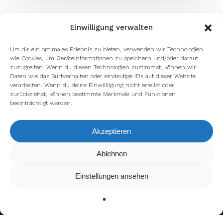
Einwilligung verwalten
Um dir ein optimales Erlebnis zu bieten, verwenden wir Technologien
wie Cookies, um Geräteinformationen zu speichern und/oder darauf
zuzugreifen. Wenn du diesen Technologien zustimmst, können wir
Daten wie das Surfverhalten oder eindeutige IDs auf dieser Website
verarbeiten. Wenn du deine Einwillligung nicht erteilst oder
zurückziehst, können bestimmte Merkmale und Funktionen
beeinträchtigt werden.
Akzeptieren
Ablehnen
Wir verwenden Cookies, um dir die bestmögliche Erfahrung
auf unserer Website zu bieten.
In den
Einstellungen
kannst du erfahren, welche Cookies
Einstellungen ansehen
wir verwenden oder sie ausschalten.
Zustimmen
Ablehnen
Einstellungen