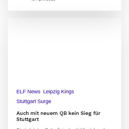
Auch
mit
neuem
QB
kein
Sieg
für
Stuttgart
ELF News
Leipzig Kings
Stuttgart Surge
Auch mit neuem QB kein Sieg für
Stuttgart