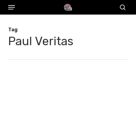
Menu
Skip
to
sear
main
Tag
content
Paul Veritas