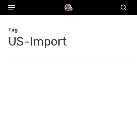
Menu
Skip
to
sear
main
Tag
content
US-Import