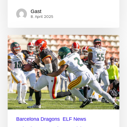
Gast
8. April 2025
Das
Defensive-
Back-
Karussell
der
ELF
dreht
sich!
Barcelona Dragons
ELF News