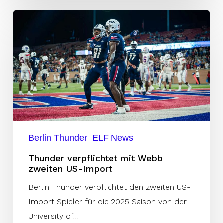
Thunder
verpflichtet
mit
Webb
zweiten
US-
Import
Berlin Thunder
ELF News
Thunder verpflichtet mit Webb
zweiten US-Import
Berlin Thunder verpflichtet den zweiten US-
Import Spieler für die 2025 Saison von der
University of…