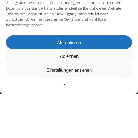
zuzugreifen. Wenn du diesen Technologien zustimmst, können wir
Daten wie das Surfverhalten oder eindeutige IDs auf dieser Website
verarbeiten. Wenn du deine Einwillligung nicht erteilst oder
zurückziehst, können bestimmte Merkmale und Funktionen
beeinträchtigt werden.
Akzeptieren
Wir verwenden Cookies, um dir die bestmögliche Erfahrung auf
Ablehnen
unserer Website zu bieten.
In den
Einstellungen
kannst du erfahren, welche Cookies wir
Einstellungen ansehen
verwenden oder sie ausschalten.
Zustimmen
Ablehnen
Einstellungen