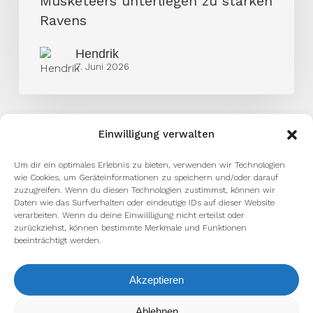
Musketeers unterliegen zu starken
Ravens
Ravens
Hendrik
7. Juni 2026
Einwilligung verwalten
Um dir ein optimales Erlebnis zu bieten, verwenden wir Technologien
wie Cookies, um Geräteinformationen zu speichern und/oder darauf
zuzugreifen. Wenn du diesen Technologien zustimmst, können wir
Daten wie das Surfverhalten oder eindeutige IDs auf dieser Website
verarbeiten. Wenn du deine Einwillligung nicht erteilst oder
zurückziehst, können bestimmte Merkmale und Funktionen
beeinträchtigt werden.
facebook
youtube
instagram
spotify
twitch
Akzeptieren
Wir verwenden Cookies, um dir die bestmögliche Erfahrung auf
Ablehnen