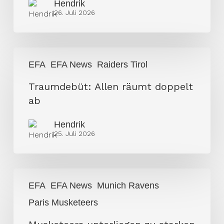
Hendrik
Zach
26. Juli 2026
Calzada
Traumdebüt:
EFA
EFA News
Raiders Tirol
Allen
räumt
Traumdebüt: Allen räumt doppelt
doppelt
ab
ab
Hendrik
25. Juli 2026
Musketeers
EFA
EFA News
Munich Ravens
unterliegen
Paris Musketeers
zu
starken