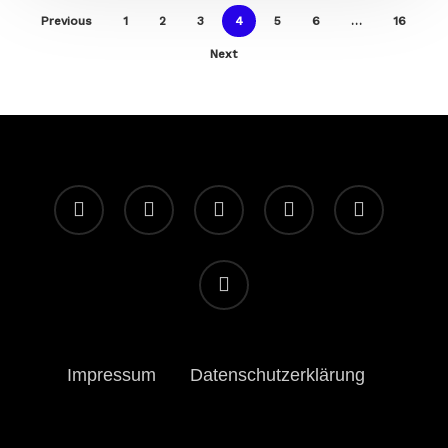
Previous
1
2
3
4
5
6
…
16
Next
facebook
youtube
instagram
spotify
twitch
email
Impressum
Datenschutzerklärung