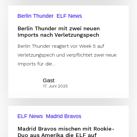
Berlin
Berlin Thunder
ELF News
Thunder
mit
Berlin Thunder mit zwei neuen
Imports nach Verletzungspech
zwei
neuen
Berlin Thunder reagiert vor Week 5 auf
Imports
Verletzungspech und verpflichtet zwei neue
nach
Imports für die…
Verletzungspech
Gast
17. Juni 2025
Madrid
ELF News
Madrid Bravos
Bravos
mischen
Madrid Bravos mischen mit Rookie-
Duo aus Amerika die ELF auf
mit