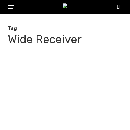
Menu
Skip
to
sear
main
Tag
content
Wide Receiver