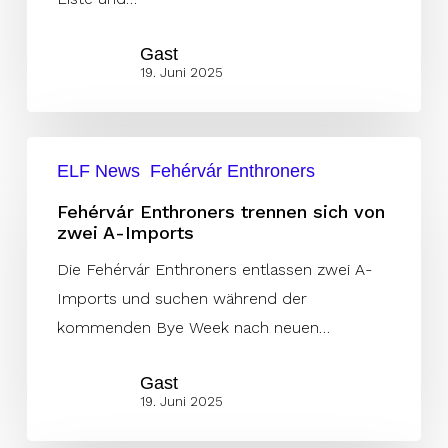
Injured-
Gast
Reserve-
19. Juni 2025
Liste
Fehérvár
ELF News
Fehérvár Enthroners
Enthroners
trennen
Fehérvár Enthroners trennen sich von
zwei A-Imports
sich
von
Die Fehérvár Enthroners entlassen zwei A-
zwei
Imports und suchen während der
A-
kommenden Bye Week nach neuen…
Imports
Gast
19. Juni 2025