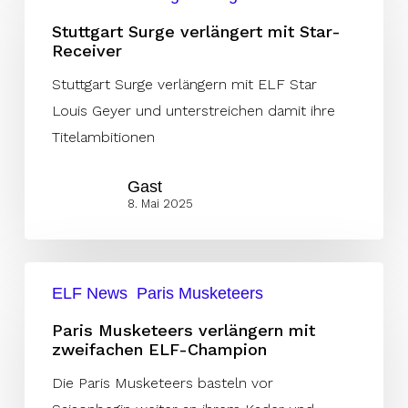
Surge
verlängert
Stuttgart Surge verlängert mit Star-
Receiver
mit
Star-
Stuttgart Surge verlängern mit ELF Star
Receiver
Louis Geyer und unterstreichen damit ihre
Titelambitionen
Gast
8. Mai 2025
Paris
ELF News
Paris Musketeers
Musketeers
verlängern
Paris Musketeers verlängern mit
zweifachen ELF-Champion
mit
zweifachen
Die Paris Musketeers basteln vor
ELF-