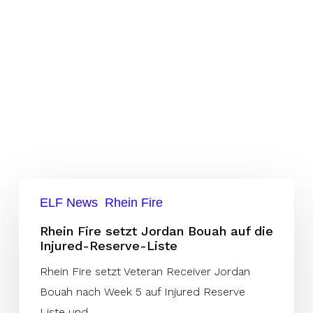
Rhein
ELF News
Rhein Fire
Fire
setzt
Rhein Fire setzt Jordan Bouah auf die
Injured-Reserve-Liste
Jordan
Bouah
Rhein Fire setzt Veteran Receiver Jordan
auf
Bouah nach Week 5 auf Injured Reserve
die
Liste und…