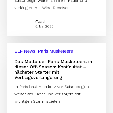
Saisonbegin weiter an ihrem Kader und
Champion
verlängern mit Wide Receiver…
Gast
6. Mai 2025
Das
ELF News
Paris Musketeers
Motto
der
Das Motto der Paris Musketeers in
dieser Off-Season: Kontinuität –
Paris
nächster Starter mit
Musketeers
Vertragsverlängerung
in
In Paris baut man kurz vor Saisonbeginn
dieser
weiter am Kader und verlängert mit
Off-
wichtigen Stammspielern
Season:
Kontinuität