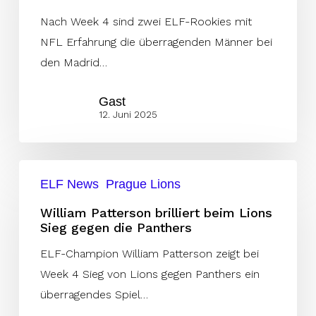
Rookie-
Nach Week 4 sind zwei ELF-Rookies mit
Duo
NFL Erfahrung die überragenden Männer bei
aus
den Madrid…
Amerika
Gast
die
12. Juni 2025
ELF
auf
William
ELF News
Prague Lions
Patterson
brilliert
William Patterson brilliert beim Lions
Sieg gegen die Panthers
beim
Lions
ELF-Champion William Patterson zeigt bei
Sieg
Week 4 Sieg von Lions gegen Panthers ein
gegen
überragendes Spiel…
die