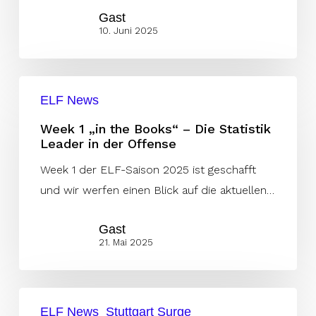
Gast
Panthers
10. Juni 2025
Week
ELF News
1
„in
Week 1 „in the Books“ – Die Statistik
Leader in der Offense
the
Books“
Week 1 der ELF-Saison 2025 ist geschafft
–
und wir werfen einen Blick auf die aktuellen…
Die
Gast
Statistik
21. Mai 2025
Leader
in
der
Stuttgart
Offense
ELF News
Stuttgart Surge