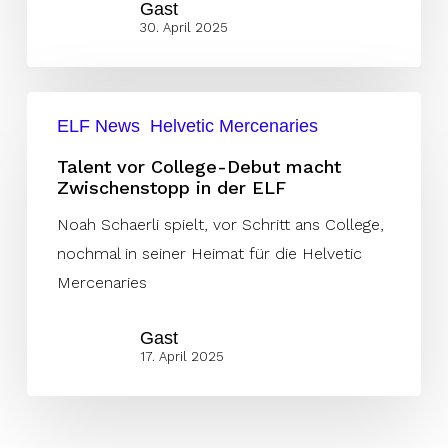
Gast
–
30. April 2025
nächster
Starter
Talent
mit
ELF News
Helvetic Mercenaries
vor
Vertragsverlängerung
College-
Talent vor College-Debut macht
Zwischenstopp in der ELF
Debut
macht
Noah Schaerli spielt, vor Schritt ans College,
Zwischenstopp
nochmal in seiner Heimat für die Helvetic
in
Mercenaries
der
Gast
ELF
17. April 2025