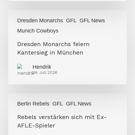
Abschied
in
Dresden
Richtung
Dresden Monarchs
GFL
GFL News
Monarchs
GFL
Munich Cowboys
feiern
Kantersieg
Dresden Monarchs feiern
in
Kantersieg in München
München
Hendrik
26. Juli 2026
Rebels
Berlin Rebels
GFL
GFL News
verstärken
sich
Rebels verstärken sich mit Ex-
mit
AFLE-Spieler
Ex-