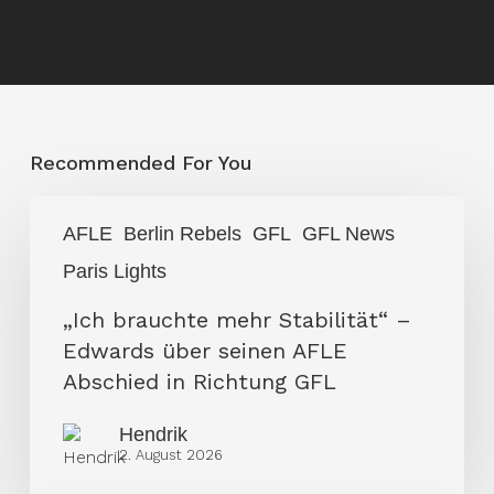
Recommended For You
„Ich
AFLE
Berlin Rebels
GFL
GFL News
brauchte
Paris Lights
mehr
Stabilität“
„Ich brauchte mehr Stabilität“ –
–
Edwards über seinen AFLE
Edwards
Abschied in Richtung GFL
über
Hendrik
seinen
2. August 2026
AFLE