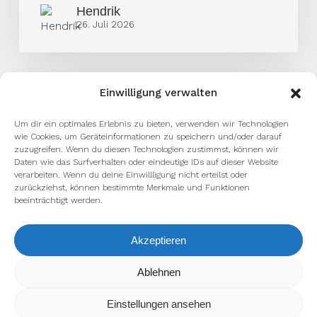
Hendrik
AFLE-
26. Juli 2026
Spieler
Einwilligung verwalten
Um dir ein optimales Erlebnis zu bieten, verwenden wir Technologien
wie Cookies, um Geräteinformationen zu speichern und/oder darauf
zuzugreifen. Wenn du diesen Technologien zustimmst, können wir
Daten wie das Surfverhalten oder eindeutige IDs auf dieser Website
verarbeiten. Wenn du deine Einwillligung nicht erteilst oder
zurückziehst, können bestimmte Merkmale und Funktionen
beeinträchtigt werden.
Akzeptieren
Wir verwenden Cookies, um dir die bestmögliche Erfahrung auf
Ablehnen
unserer Website zu bieten.
In den
Einstellungen
kannst du erfahren, welche Cookies wir
Einstellungen ansehen
verwenden oder sie ausschalten.