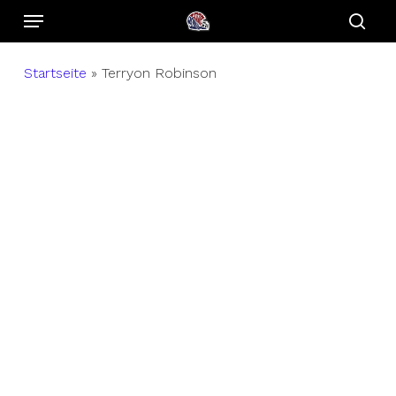
Menu
Skip
to
sear
main
Startseite
»
Terryon Robinson
content