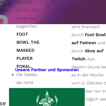
meisten
Punkte hat,
erhält den
Die ganze Staffel
begehrten
wird finanziert
FOOT
durch
Foot Bowl
BOWL THE
auf Patreon
und
MASKED
durch
Abos auf
PLAYER
Twitch
. Aus
POKAL.
diesem Grund wi
Unsere Partner und Sponsoren
Die Spieler,
es in der Woche
die nicht
vom 2. Oktober b
erraten
6. Oktober nur i
wurden,
Chat möglich sei
ise