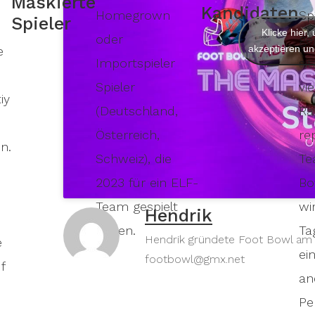
Maskierte
Kandidaten
Homegrown
Sp
Spieler
Klicke hier
oder
ge
akzeptieren und
e
Importspieler
si
Spieler
vi
iy
(Deutschland,
Ra
Österreich,
re
n.
Schweiz), die
Te
2023 für ein ELF-
Bo
Team gespielt
wi
Hendrik
haben.
Ta
Hendrik gründete Foot Bowl am 30
e
ei
footbowl@gmx.net
f
an
Pe