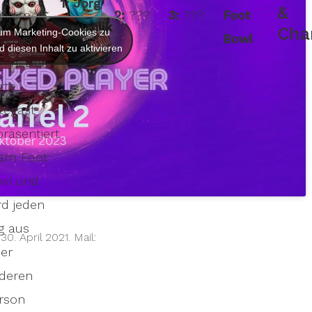
1: Jörg
&
ielern
2:
???
3:
???
Foot
Opuchlik
Cha
, um Marketing-Cookies zu
genüber
Bowl
 diesen Inhalt zu aktivieren
tzen. Der
erte
tegast
präsentiert
am Foot
wl und
rd jeden
g aus
. April 2021. Mail:
ner
deren
rson