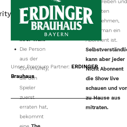
erhalten
zu schreiben un
Sponsored
50€ für
am Raten
rity
einen guten
teilzunehmen,
Zweck
wenn man ein
ihrer Wahl
Abonnent ist.
Die Person
Selbstverständli
aus der
kann aber jeder
Unser Premium Partner:
ERDINGER
Community,
Nicht Abonnent
Brauhaus
die den
die Show live
Spieler
schauen und vo
zuerst
zu Hause aus
erraten hat,
mitraten.
bekommt
eine
The