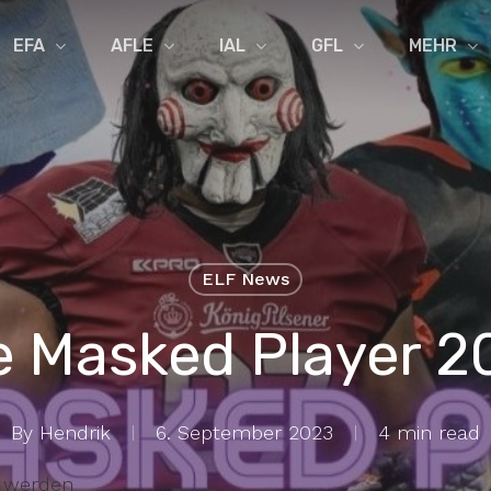
EFA
AFLE
IAL
GFL
MEHR
ELF News
e Masked Player 2
By
Hendrik
6. September 2023
4 min read
 werden