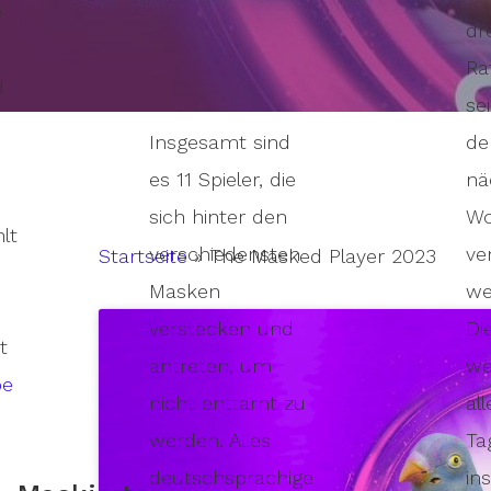
e
dr
Ra
d
sei
Insgesamt sind
de
es 11 Spieler, die
nä
sich hinter den
W
lt
verschiedensten
ve
Startseite
»
The Masked Player 2023
Masken
we
verstecken und
Di
t
antreten, um
we
be
nicht enttarnt zu
al
Hit enter to search or ESC to close
werden. Alles
Ta
deutschsprachige
in