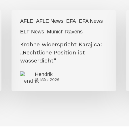
Krohne
Ž
AFLE
AFLE News
EFA
EFA News
widerspricht
K
ELF News
Munich Ravens
Karajica:
p
Krohne widerspricht Karajica:
„Rechtliche
a
„Rechtliche Position ist
Position
V
wasserdicht“
ist
wasserdicht“
Hendrik
13. März 2026