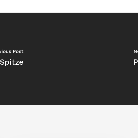
vious Post
N
 Spitze
P