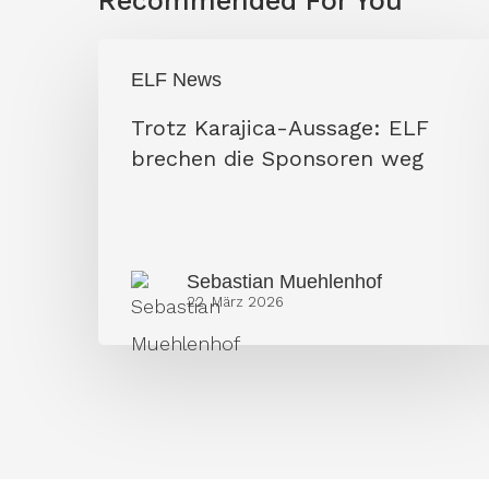
Recommended For You
Trotz
ELF News
Karajica-
Trotz Karajica-Aussage: ELF
Aussage:
brechen die Sponsoren weg
ELF
brechen
die
Sponsoren
Sebastian Muehlenhof
22. März 2026
weg