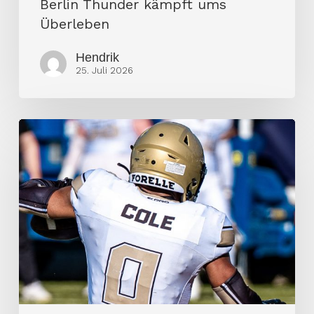
Berlin Thunder kämpft ums
Überleben
Hendrik
25. Juli 2026
The
Jon
Cole
Game:
Thunder
überrollt
Firenze