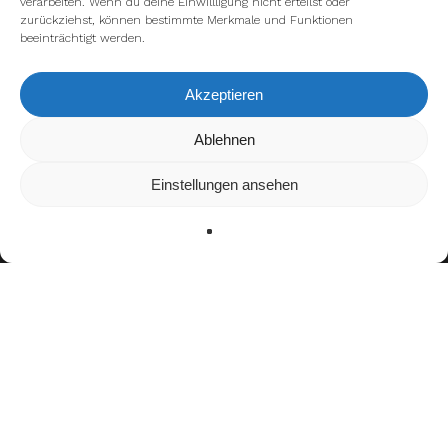
verarbeiten. Wenn du deine Einwillligung nicht erteilst oder
zurückziehst, können bestimmte Merkmale und Funktionen
beeinträchtigt werden.
Akzeptieren
Wir verwenden Cookies, um dir die bestmögliche Erfahrung auf
Ablehnen
unserer Website zu bieten.
In den
Einstellungen
kannst du erfahren, welche Cookies wir
Einstellungen ansehen
verwenden oder sie ausschalten.
Zustimmen
Ablehnen
Einstellungen