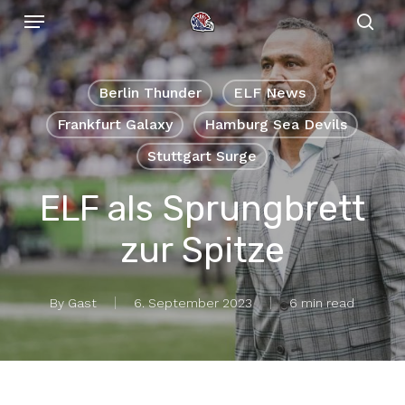
Menu
Skip
to
sear
main
content
Berlin Thunder
ELF News
Frankfurt Galaxy
Hamburg Sea Devils
Stuttgart Surge
ELF als Sprungbrett
zur Spitze
By
Gast
6. September 2023
6 min read