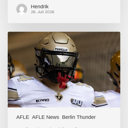
Hendrik
26. Juli 2026
Berlin
Thunder
kämpft
ums
Überleben
AFLE
AFLE News
Berlin Thunder