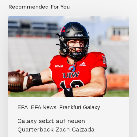
Recommended For You
Galaxy
setzt
auf
neuen
Quarterback
Zach
Calzada
EFA
EFA News
Frankfurt Galaxy
Galaxy setzt auf neuen
Quarterback Zach Calzada