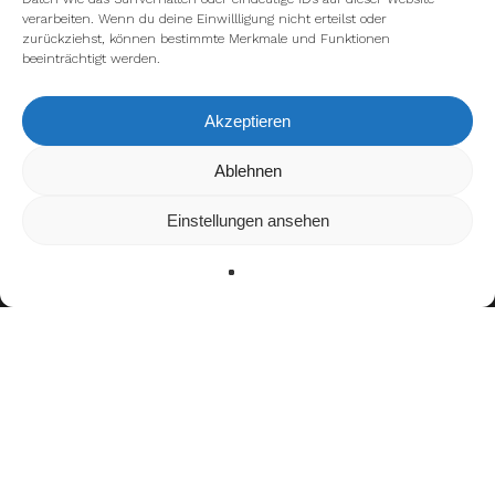
verarbeiten. Wenn du deine Einwillligung nicht erteilst oder
zurückziehst, können bestimmte Merkmale und Funktionen
beeinträchtigt werden.
Akzeptieren
Wir verwenden Cookies, um dir die bestmögliche Erfahrung auf
Ablehnen
unserer Website zu bieten.
In den
Einstellungen
kannst du erfahren, welche Cookies wir
Einstellungen ansehen
verwenden oder sie ausschalten.
Zustimmen
Ablehnen
Einstellungen