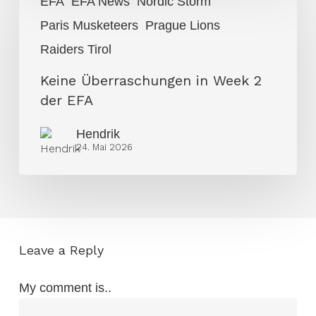
EFA
EFA News
Nordic Storm
Überraschungen
Paris Musketeers
Prague Lions
in
Week
Raiders Tirol
2
Keine Überraschungen in Week 2
der
der EFA
EFA
Hendrik
24. Mai 2026
Leave a Reply
My comment is..