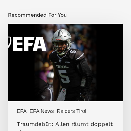
Recommended For You
Traumdebüt:
Allen
räumt
doppelt
ab
EFA
EFA News
Raiders Tirol
Traumdebüt: Allen räumt doppelt