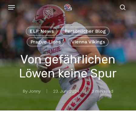
Menu
Skip
to
sear
main
content
ELF News
Persönlicher Blog
Prague Lions
Vienna Vikings
Von gefährlichen
Löwen keine Spur
By
Jonny
23. Juni 2024
3 min read