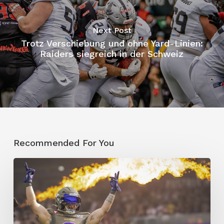
Next Post
Trotz Verschiebung und ohne Yard-Linien:
Raiders siegreich in der Schweiz
Recommended For You
Vienna
Vikings
entscheiden
Spitzenduell
für