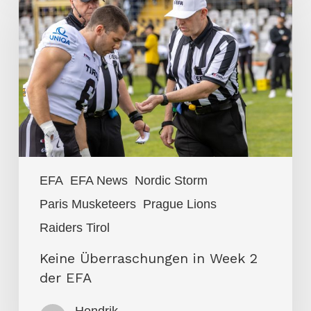
Überraschungen
in
Week
2
der
EFA
EFA
EFA News
Nordic Storm
Paris Musketeers
Prague Lions
Raiders Tirol
Keine Überraschungen in Week 2
der EFA
Hendrik