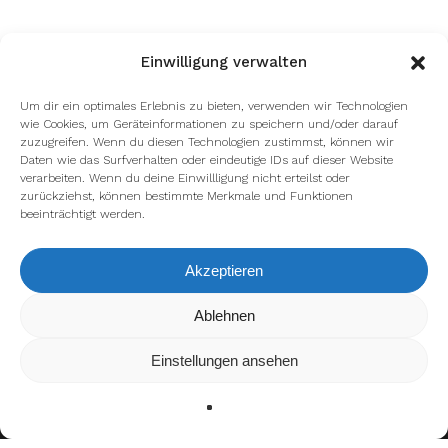
Einwilligung verwalten
Um dir ein optimales Erlebnis zu bieten, verwenden wir Technologien
wie Cookies, um Geräteinformationen zu speichern und/oder darauf
zuzugreifen. Wenn du diesen Technologien zustimmst, können wir
Daten wie das Surfverhalten oder eindeutige IDs auf dieser Website
verarbeiten. Wenn du deine Einwillligung nicht erteilst oder
zurückziehst, können bestimmte Merkmale und Funktionen
beeinträchtigt werden.
Akzeptieren
Wir verwenden Cookies, um dir die bestmögliche Erfahrung auf
Ablehnen
unserer Website zu bieten.
In den
Einstellungen
kannst du erfahren, welche Cookies wir
Einstellungen ansehen
verwenden oder sie ausschalten.
Zustimmen
Ablehnen
Einstellungen