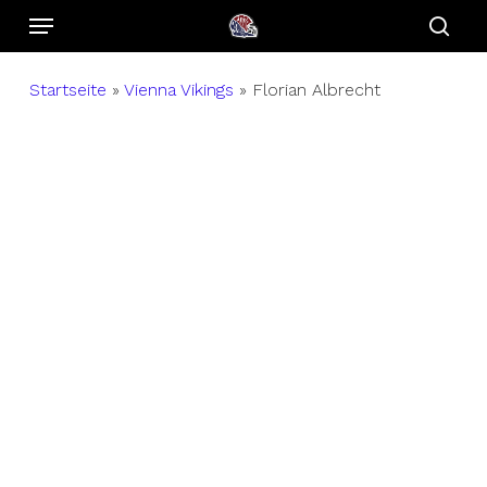
Menu
Skip
to
sear
main
Startseite
»
Vienna Vikings
»
Florian Albrecht
content