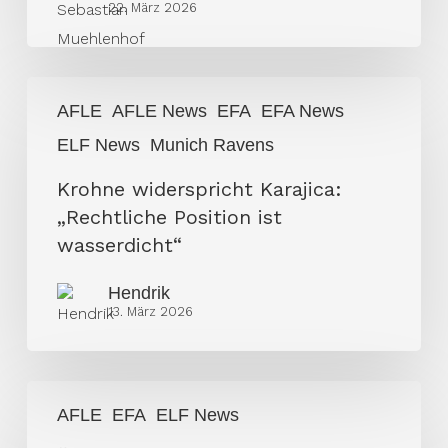
22. März 2026
Krohne
AFLE
AFLE News
EFA
EFA News
widerspricht
ELF News
Munich Ravens
Karajica:
„Rechtliche
Krohne widerspricht Karajica:
Position
„Rechtliche Position ist
ist
wasserdicht“
wasserdicht“
Hendrik
13. März 2026
Željko
AFLE
EFA
ELF News
Karajica