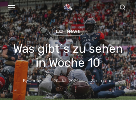
Menu
Skip
to
sear
main
content
ELF News
Was gibt´s zu sehen
in Woche 10
By
Jonny
26. Juli 2024
3 min read