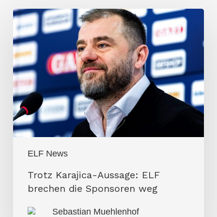
Trotz
Karajica-
Aussage:
ELF
brechen
die
Sponsoren
weg
ELF News
Trotz Karajica-Aussage: ELF
brechen die Sponsoren weg
Sebastian Muehlenhof