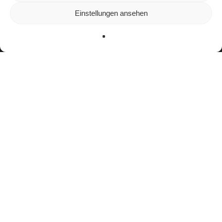
In den
Einstellungen
kannst du erfahren, welche Cookies wir
Einstellungen ansehen
verwenden oder sie ausschalten.
Zustimmen
Ablehnen
Einstellungen
facebook
youtube
instagram
spotify
twitch