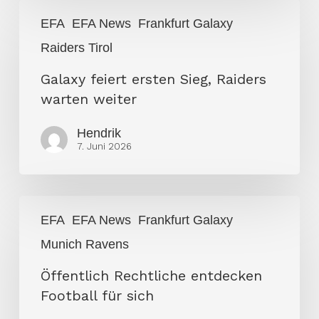
Galaxy
EFA
EFA News
Frankfurt Galaxy
feiert
Raiders Tirol
ersten
Sieg,
Galaxy feiert ersten Sieg, Raiders
Raiders
warten weiter
warten
weiter
Hendrik
7. Juni 2026
Öffentlich
EFA
EFA News
Frankfurt Galaxy
Rechtliche
Munich Ravens
entdecken
Football
Öffentlich Rechtliche entdecken
für
Football für sich
sich