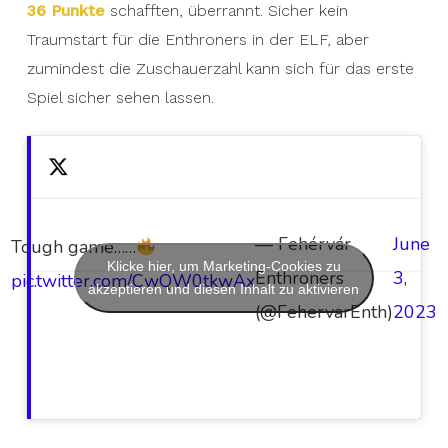
36 Punkte
schafften, überrannt. Sicher kein
Traumstart für die Enthroners in der ELF, aber
zumindest die Zuschauerzahl kann sich für das erste
Spiel sicher sehen lassen.
— Fehérvár
June
Tough game……
Klicke hier, um Marketing-Cookies zu
Enthroners
3,
pic.twitter.com/CwQW0tkwAx
akzeptieren und diesen Inhalt zu aktivieren
(@FehervarEnth)
2023