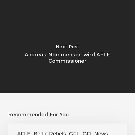
Next Post
Andreas Nommensen wird AFLE
Commissioner
Recommended For You
„Ich
AFLE
Berlin Rebels
GFL
GFL News