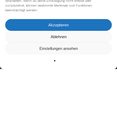
verarbeiten. Wenn du deine Einwillligung nicht erteilst oder
zurückziehst, können bestimmte Merkmale und Funktionen
beeinträchtigt werden.
Akzeptieren
Ablehnen
Wir verwenden Cookies, um dir die bestmögliche Erfahrung
auf unserer Website zu bieten.
In den
Einstellungen
kannst du erfahren, welche Cookies
Einstellungen ansehen
wir verwenden oder sie ausschalten.
Zustimmen
Ablehnen
Einstellungen