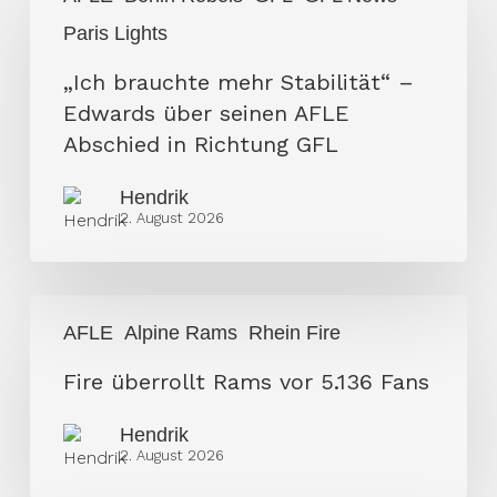
brauchte
Paris Lights
mehr
Stabilität“
„Ich brauchte mehr Stabilität“ –
–
Edwards über seinen AFLE
Edwards
Abschied in Richtung GFL
über
Hendrik
seinen
2. August 2026
AFLE
Abschied
in
Fire
Richtung
AFLE
Alpine Rams
Rhein Fire
überrollt
GFL
Rams
Fire überrollt Rams vor 5.136 Fans
vor
Hendrik
5.136
2. August 2026
Fans