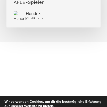
mit
AFLE-Spieler
Ex-
Hendrik
AFLE-
26. Juli 2026
Spieler
Wir verwenden Cookies, um dir die bestmögliche Erfahrung
auf unserer Website zu bieten.