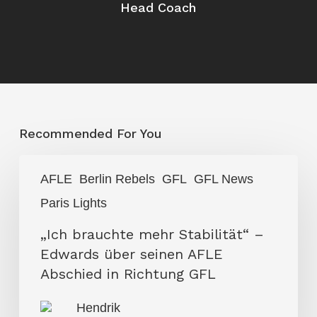
Head Coach
Recommended For You
„Ich
AFLE
Berlin Rebels
GFL
GFL News
brauchte
Paris Lights
mehr
Stabilität“
„Ich brauchte mehr Stabilität“ –
–
Edwards über seinen AFLE
Edwards
Abschied in Richtung GFL
über
Hendrik
seinen