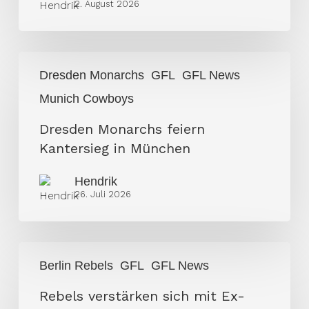
2. August 2026
AFLE
Abschied
in
Dresden
Richtung
Dresden Monarchs
GFL
GFL News
Monarchs
GFL
Munich Cowboys
feiern
Kantersieg
Dresden Monarchs feiern
in
Kantersieg in München
München
Hendrik
26. Juli 2026
Rebels
Berlin Rebels
GFL
GFL News
verstärken
sich
Rebels verstärken sich mit Ex-