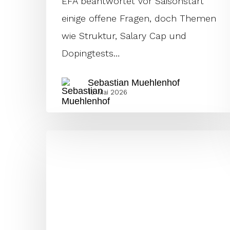
EFA beantwortet vor Saisonstart
einige offene Fragen, doch Themen
wie Struktur, Salary Cap und
Dopingtests…
Sebastian Muehlenhof
16. Mai 2026
Frankfurt
Galaxy
verpflichtet
Europas
Top-
Tight-