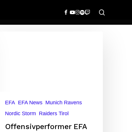
search
FACEBOOK
YOUTUBE
INSTAGRAM
SPOTIFY
TWITCH
ffensivperformer
FA
eek
EFA
EFA News
Munich Ravens
Nordic Storm
Raiders Tirol
Offensivperformer EFA