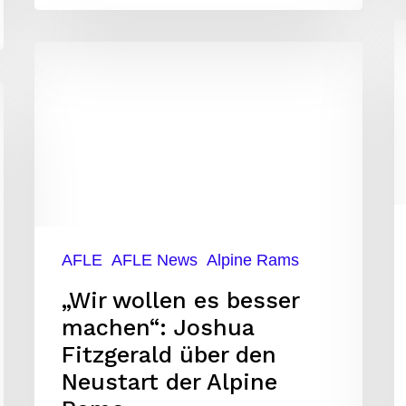
S
„Wir
H
wollen
d
es
S
besser
u
machen“:
b
Joshua
u
Fitzgerald
AFLE
AFLE News
Alpine Rams
über
„Wir wollen es besser
den
machen“: Joshua
Neustart
Fitzgerald über den
der
Neustart der Alpine
Alpine