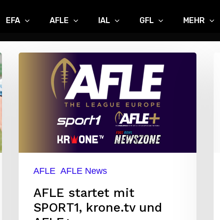
EFA
AFLE
IAL
GFL
MEHR
AFLE
O
startet
E
mit
W
SPORT1,
1
krone.tv
und
AFLE+
AFLE
AFLE News
AFLE startet mit
SPORT1, krone.tv und