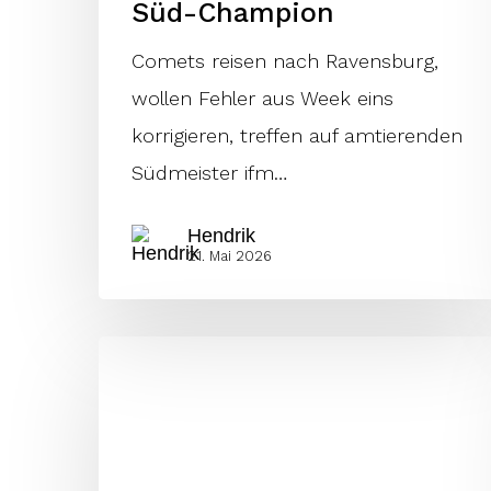
Süd-Champion
Comets reisen nach Ravensburg,
wollen Fehler aus Week eins
korrigieren, treffen auf amtierenden
Hit enter to search or ESC to close
Südmeister ifm…
Hendrik
21. Mai 2026
Newszone-
Erweiterung:
Jetzt
auch