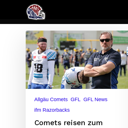
Skip
to
main
content
Comets
reisen
zum
Süd-
Champion
Allgäu Comets
GFL
GFL News
ifm Razorbacks
Comets reisen zum