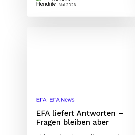
20. Mai 2026
EFA
liefert
Antworten
–
Fragen
bleiben
aber
EFA
EFA News
EFA liefert Antworten –
Fragen bleiben aber