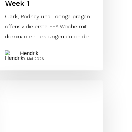
Week 1
Clark, Rodney und Toonga prägen
offensiv die erste EFA Woche mit
dominanten Leistungen durch die…
Hendrik
20. Mai 2026
euerbacher
nd
ughes
ominieren
FL