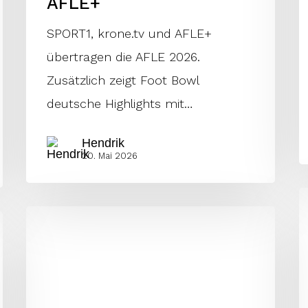
AFLE+
SPORT1, krone.tv und AFLE+
übertragen die AFLE 2026.
Zusätzlich zeigt Foot Bowl
deutsche Highlights mit…
Hendrik
20. Mai 2026
F
Andreas
u
Nommensen
H
wird
d
AFLE
G