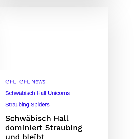
chwäbisch
all
ominiert
traubing
nd
leibt
ngeschlagen
GFL
GFL News
Schwäbisch Hall Unicorns
Straubing Spiders
Schwäbisch Hall
dominiert Straubing
und bleibt