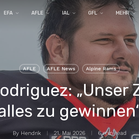
EFA
AFLE
IAL
GFL
MEHR
AFLE
AFLE News
Alpine Rams
odriguez: „Unser Zi
alles zu gewinnen
By
Hendrik
21. Mai 2026
6 min read