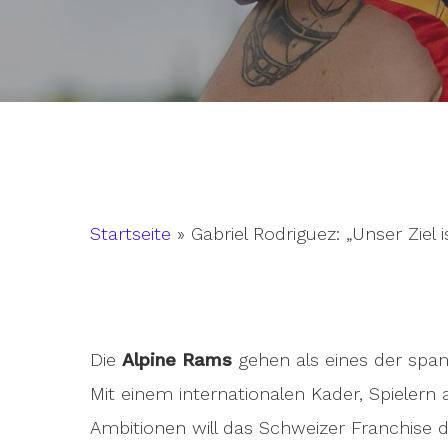
Startseite
»
Gabriel Rodriguez: „Unser Ziel 
Die
Alpine Rams
gehen als eines der span
Hit enter to search or ESC to close
Mit einem internationalen Kader, Spieler
Ambitionen will das Schweizer Franchise d