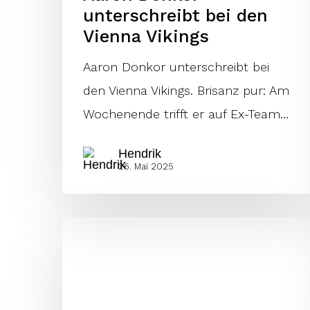
unterschreibt bei den
Vienna Vikings
Aaron Donkor unterschreibt bei
den Vienna Vikings. Brisanz pur: Am
Wochenende trifft er auf Ex-Team…
Hendrik
26. Mai 2025
Ein
Ausnahmetalent
verstärkt
die