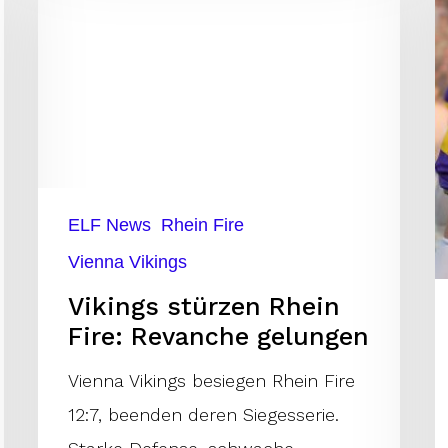
n
Rhein
V
Fire:
i
Revanche
D
gelungen
B
v
ELF News
Rhein Fire
Vienna Vikings
Vikings stürzen Rhein
Fire: Revanche gelungen
Vienna Vikings besiegen Rhein Fire
12:7, beenden deren Siegesserie.