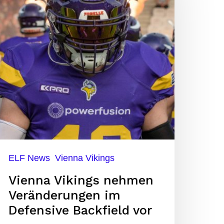
ehmen
eränderungen
m
efensive
ackfield
or
ELF News
Vienna Vikings
Vienna Vikings nehmen
Veränderungen im
Defensive Backfield vor