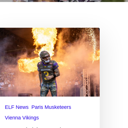
opspiel
eek
:
ienna
ikings
reffen
uf
ELF News
Paris Musketeers
aris
Vienna Vikings
usketeers