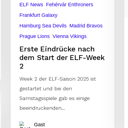
z
ELF News
Fehérvár Enthroners
2
in
Frankfurt Galaxy
d
Hamburg Sea Devils
Madrid Bravos
H
Prague Lions
Vienna Vikings
Erste Eindrücke nach
dem Start der ELF-Week
2
Week 2 der ELF-Saison 2025 ist
gestartet und bei den
Samstagsspiele gab es einige
beeindruckenden…
Gast