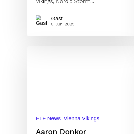
Vikings, Nordic Storm…
Gast
8. Juni 2025
Aaron
Donkor
unterschreibt
bei
den
Vienna
Vikings
ELF News
Vienna Vikings
Aaron Donkor