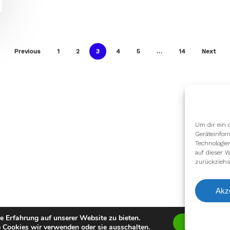
Previous
1
2
3
4
5
…
14
Next
Um dir ein 
Geräteinfor
Technologie
auf dieser W
zurückziehs
Akz
e Erfahrung auf unserer Website zu bieten.
Zustimmen
 Cookies wir verwenden oder sie ausschalten.