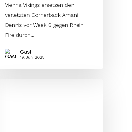
Vienna Vikings ersetzen den
verletzten Cornerback Amani
Dennis vor Week 6 gegen Rhein
Fire durch…
Gast
19. Juni 2025
ienna
ikings
olen
tar-
inebacker