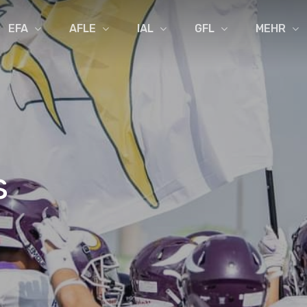
EFA
AFLE
IAL
GFL
MEHR
s