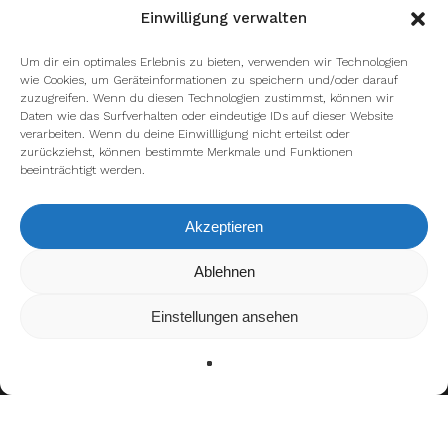
Einwilligung verwalten
Um dir ein optimales Erlebnis zu bieten, verwenden wir Technologien
wie Cookies, um Geräteinformationen zu speichern und/oder darauf
zuzugreifen. Wenn du diesen Technologien zustimmst, können wir
Daten wie das Surfverhalten oder eindeutige IDs auf dieser Website
verarbeiten. Wenn du deine Einwillligung nicht erteilst oder
zurückziehst, können bestimmte Merkmale und Funktionen
beeinträchtigt werden.
Akzeptieren
Wir verwenden Cookies, um dir die bestmögliche Erfahrung auf
Ablehnen
unserer Website zu bieten.
In den
Einstellungen
kannst du erfahren, welche Cookies wir
Einstellungen ansehen
verwenden oder sie ausschalten.
Zustimmen
Ablehnen
Einstellungen