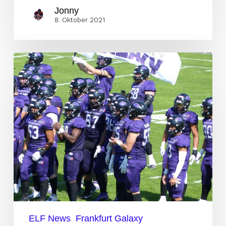
Jonny
8. Oktober 2021
Fanbericht:
Mein
zweites
ELF-
Live
Spiel
in
Frankfurt
ELF News
Frankfurt Galaxy