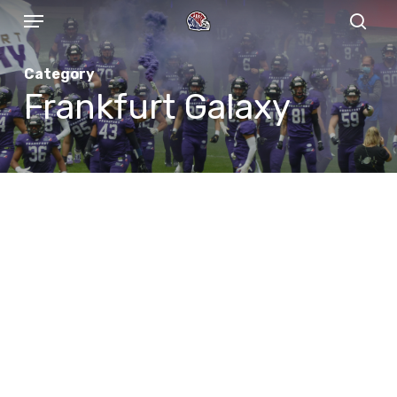
Menu
Skip
to
sear
main
Category
content
Frankfurt Galaxy