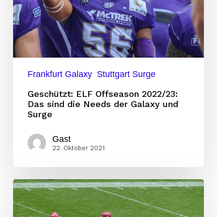
sind
die
Needs
der
Galaxy
Frankfurt Galaxy
Stuttgart Surge
und
Surge
Geschützt: ELF Offseason 2022/23:
Das sind die Needs der Galaxy und
Surge
Gast
22. Oktober 2021
Fanbericht:
Mein
erstes