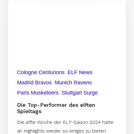
Performer
des
elften
Spieltags
Cologne Centurions
ELF News
Madrid Bravos
Munich Ravens
Paris Musketeers
Stuttgart Surge
Die Top-Performer des elften
Spieltags
Die elfte Woche der ELF-Saison 2024 hatte
an Highlights wieder so einiges zu bieten.