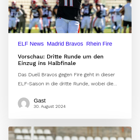
Einzug
ins
Halbfinale
ELF News
Madrid Bravos
Rhein Fire
Vorschau: Dritte Runde um den
Einzug ins Halbfinale
Das Duell Bravos gegen Fire geht in dieser
ELF-Saison in die dritte Runde, wobei die…
Gast
30. August 2024
Wild
Card,