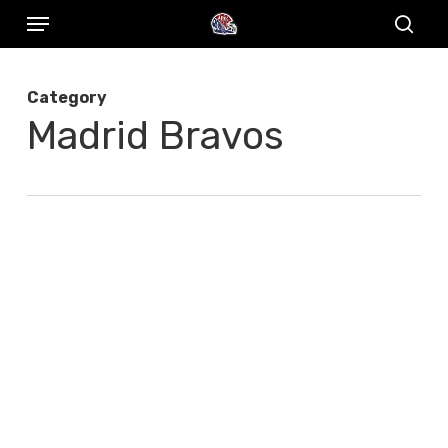
Menu
Skip
to
sear
main
Category
content
Madrid Bravos