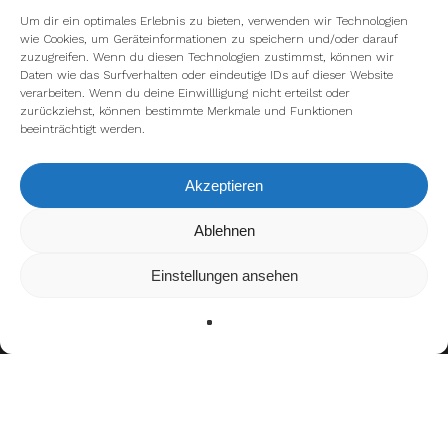
Um dir ein optimales Erlebnis zu bieten, verwenden wir Technologien
wie Cookies, um Geräteinformationen zu speichern und/oder darauf
zuzugreifen. Wenn du diesen Technologien zustimmst, können wir
Daten wie das Surfverhalten oder eindeutige IDs auf dieser Website
verarbeiten. Wenn du deine Einwillligung nicht erteilst oder
zurückziehst, können bestimmte Merkmale und Funktionen
beeinträchtigt werden.
Akzeptieren
Wir verwenden Cookies, um dir die bestmögliche Erfahrung auf
Ablehnen
unserer Website zu bieten.
In den
Einstellungen
kannst du erfahren, welche Cookies wir
Einstellungen ansehen
verwenden oder sie ausschalten.
Zustimmen
Ablehnen
Einstellungen