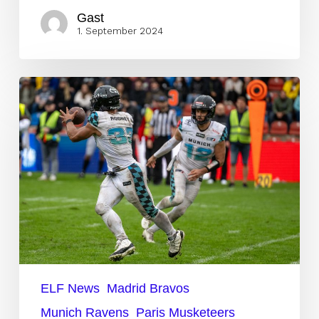
Gast
1. September 2024
Players
to
Watch
in
der
Wildcard-
Runde
ELF News
Madrid Bravos
Munich Ravens
Paris Musketeers