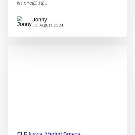
ist endgültig…
Jonny
30. August 2024
Das
sind
die
ELF-
Playoffs
2024
ELF News
Madrid Bravos