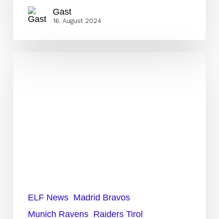
Gast
16. August 2024
München
dabei
und
Tirol
nicht?
Das
aktuelle
Playoff-
Szenario
erklärt
ELF News
Madrid Bravos
Munich Ravens
Raiders Tirol