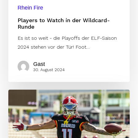
Rhein Fire
Players to Watch in der Wildcard-
Runde
Es ist so weit - die Playoffs der ELF-Saison
2024 stehen vor der Tür! Foot…
Gast
30. August 2024
Vorschau:
Dritte
Runde
um
den