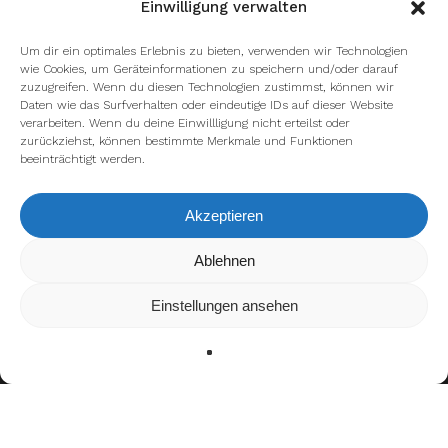
Einwilligung verwalten
Um dir ein optimales Erlebnis zu bieten, verwenden wir Technologien
wie Cookies, um Geräteinformationen zu speichern und/oder darauf
zuzugreifen. Wenn du diesen Technologien zustimmst, können wir
Daten wie das Surfverhalten oder eindeutige IDs auf dieser Website
verarbeiten. Wenn du deine Einwillligung nicht erteilst oder
zurückziehst, können bestimmte Merkmale und Funktionen
beeinträchtigt werden.
Akzeptieren
Wir verwenden Cookies, um dir die bestmögliche Erfahrung auf
Ablehnen
unserer Website zu bieten.
In den
Einstellungen
kannst du erfahren, welche Cookies wir
Einstellungen ansehen
verwenden oder sie ausschalten.
Zustimmen
Ablehnen
Einstellungen