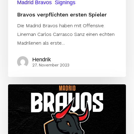
Madrid Bravos
Signings
Bravos verpflichten ersten Spieler
Die Madrid Bravos haben mit Offensive
Lineman Carlos Carrasco Sanz einen echten
Madrilenen als erste…
Hendrik
27. November 2023
Madrid
Bravos
holen
erfahrene
Coaches
ins