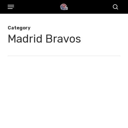
Menu
Skip
to
sear
main
Category
content
Madrid Bravos