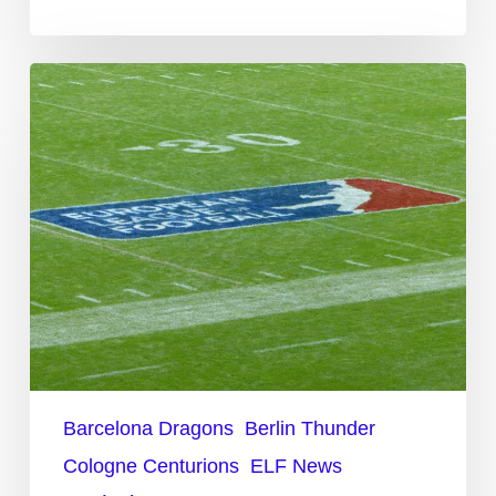
3
Playoff-
Contender
mit
dem
einfachsten
Spielplan
Barcelona Dragons
Berlin Thunder
Cologne Centurions
ELF News