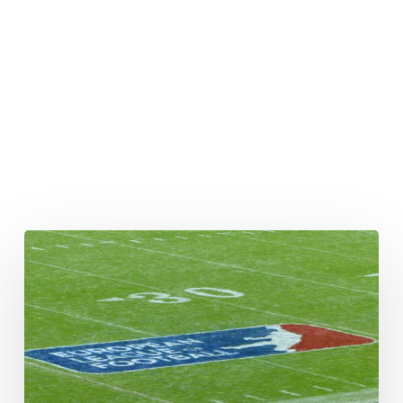
Die
Head
Coaches
der
Western
Conference
2024