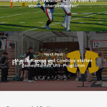
Jan Ehrhardt: „Frankfurt Galaxy steht vor
einem Scherbenhaufen“
Next Post
Munich Ravens und Cowboys starten
gemeinsames U19-Programm