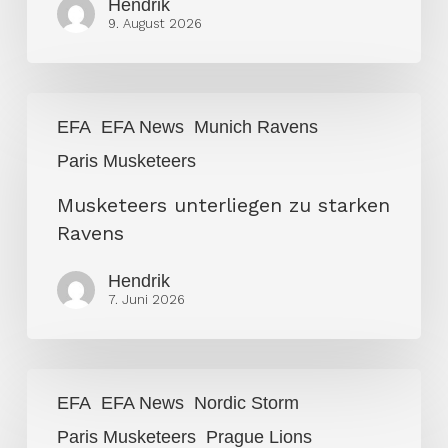
Hendrik
9. August 2026
Musketeers
EFA
EFA News
Munich Ravens
unterliegen
Paris Musketeers
zu
starken
Musketeers unterliegen zu starken
Ravens
Ravens
Hendrik
7. Juni 2026
Keine
EFA
EFA News
Nordic Storm
Überraschungen
Paris Musketeers
Prague Lions
in