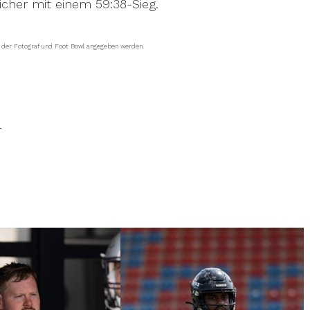
icher mit einem 59:38-Sieg.
s der Fotograf und Foot Bowl angegeben werden.
l