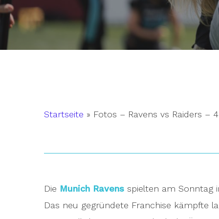
Startseite
»
Fotos – Ravens vs Raiders – 4
Die
Munich Ravens
spielten am Sonntag i
Hit enter to search or ESC to close
Das neu gegründete Franchise kämpfte la