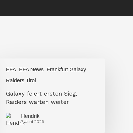
alaxy
EFA
EFA News
Frankfurt Galaxy
eiert
Raiders Tirol
rsten
Galaxy feiert ersten Sieg,
ieg,
Raiders warten weiter
aiders
arten
Hendrik
7. Juni 2026
eiter