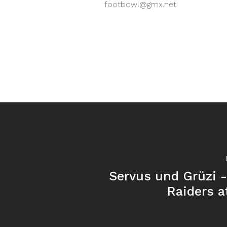
footbowl@gmx.net
Servus und Grüzi -
Raiders a