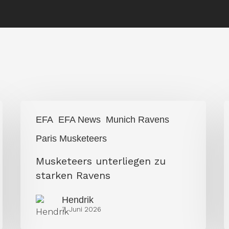
Musketeers
G
EFA
EFA News
Munich Ravens
unterliegen
f
Paris Musketeers
zu
e
Musketeers unterliegen zu
starken
S
starken Ravens
Ravens
R
w
Hendrik
7. Juni 2026
w