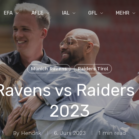
EFA
AFLE
IAL
GFL
MEHR
Munich Ravens
Raiders Tirol
Ravens vs Raiders 
2023
By
Hendrik
6. Juni 2023
1 min read