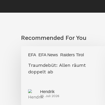
Recommended For You
Traumdebüt:
EFA
EFA News
Raiders Tirol
Allen
Traumdebüt: Allen räumt
räumt
doppelt ab
doppelt
ab
Hendrik
25. Juli 2026