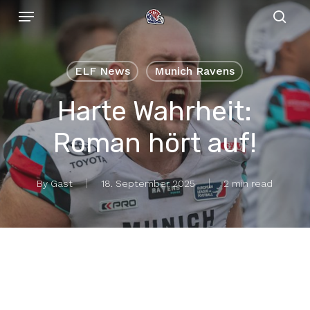
Menu
Skip
to
sear
main
content
ELF News
Munich Ravens
Harte Wahrheit:
Roman hört auf!
By
Gast
18. September 2025
2 min read