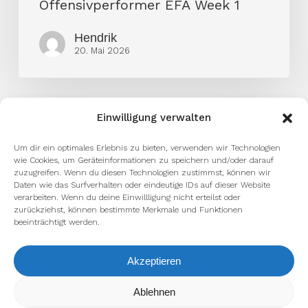
Offensivperformer EFA Week 1
Hendrik
20. Mai 2026
Einwilligung verwalten
Um dir ein optimales Erlebnis zu bieten, verwenden wir Technologien
wie Cookies, um Geräteinformationen zu speichern und/oder darauf
zuzugreifen. Wenn du diesen Technologien zustimmst, können wir
Daten wie das Surfverhalten oder eindeutige IDs auf dieser Website
verarbeiten. Wenn du deine Einwillligung nicht erteilst oder
zurückziehst, können bestimmte Merkmale und Funktionen
beeinträchtigt werden.
facebook
youtube
instagram
spotify
twitch
Akzeptieren
Wir verwenden Cookies, um dir die bestmögliche Erfahrung auf
Ablehnen
email
unserer Website zu bieten.