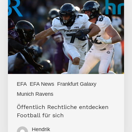
Rechtliche
entdecken
Football
für
sich
EFA
EFA News
Frankfurt Galaxy
Munich Ravens
Öffentlich Rechtliche entdecken
Football für sich
Hendrik