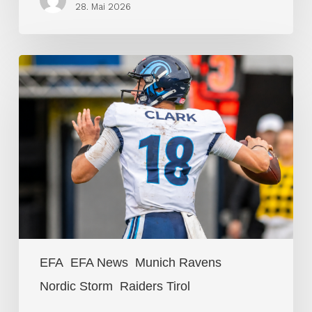
28. Mai 2026
Offensivperformer
EFA
Week
1
EFA
EFA News
Munich Ravens
Nordic Storm
Raiders Tirol