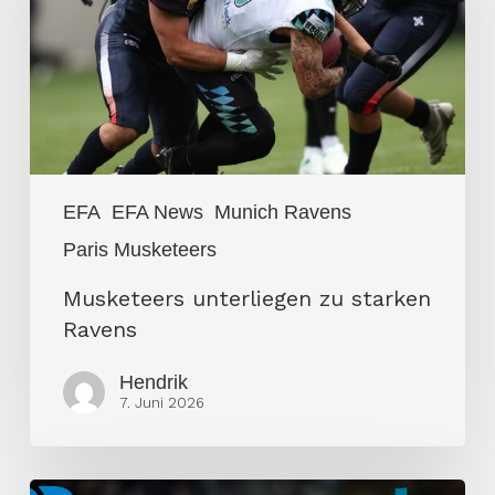
Ravens
EFA
EFA News
Munich Ravens
Paris Musketeers
Musketeers unterliegen zu starken
Ravens
Hendrik
7. Juni 2026
Öffentlich