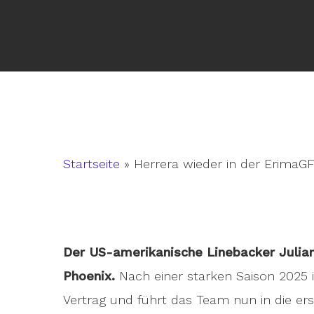
Startseite
»
Herrera wieder in der ErimaG
Der US-amerikanische Linebacker Julian
Hit enter to search or ESC to close
Phoenix.
Nach einer starken Saison 2025 i
Vertrag und führt das Team nun in die ers