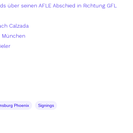
rds über seinen AFLE Abschied in Richtung GFL
ach Calzada
in München
ieler
nsburg Phoenix
Signings