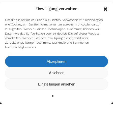
Einwilligung verwalten
Um dir ein optimales Erlebnis zu bieten, verwenden wir Technologien
wie Cookies, um Geräteinformationen zu speichern und/oder darauf
zuzugreifen. Wenn du diesen Technologien zustimmst, können wir
Daten wie das Surfverhalten oder eindeutige IDs auf dieser Website
verarbeiten. Wenn du deine Einwillligung nicht erteilst oder
zurückziehst, können bestimmte Merkmale und Funktionen
beeinträchtigt werden.
facebook
youtube
instagram
spotify
twitch
Akzeptieren
Wir verwenden Cookies, um dir die bestmögliche Erfahrung auf
Ablehnen
email
unserer Website zu bieten.
In den
Einstellungen
kannst du erfahren, welche Cookies wir
Einstellungen ansehen
verwenden oder sie ausschalten.
Zustimmen
Ablehnen
Einstellungen
Impressum
Datenschutzerklärung