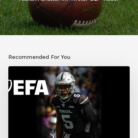
Recommended For You
Traumdebüt:
Allen
räumt
doppelt
ab