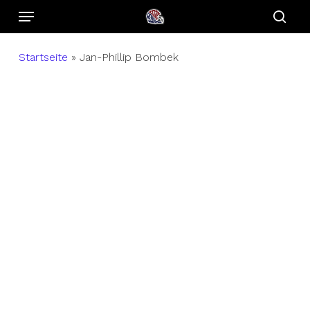
Menu
Skip
to
sear
main
Startseite
»
Jan-Phillip Bombek
content