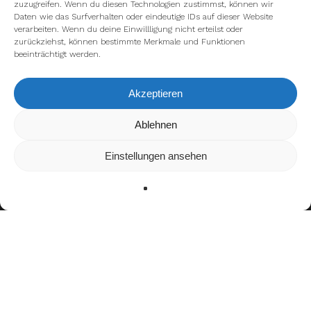
zuzugreifen. Wenn du diesen Technologien zustimmst, können wir
Daten wie das Surfverhalten oder eindeutige IDs auf dieser Website
verarbeiten. Wenn du deine Einwillligung nicht erteilst oder
zurückziehst, können bestimmte Merkmale und Funktionen
beeinträchtigt werden.
Akzeptieren
Wir verwenden Cookies, um dir die bestmögliche Erfahrung auf
Ablehnen
unserer Website zu bieten.
In den
Einstellungen
kannst du erfahren, welche Cookies wir
Einstellungen ansehen
verwenden oder sie ausschalten.
Zustimmen
Ablehnen
Einstellungen
Bisherige Stationen
Hamburg Swans
Hamburg Young Huskies