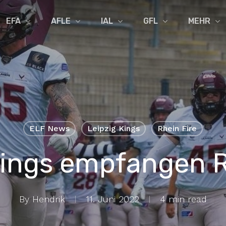
EFA
AFLE
IAL
GFL
MEHR
ELF News
Leipzig Kings
Rhein Fire
Kings empfangen R
By
Hendrik
11. Juni 2022
4 min read