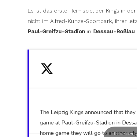
Es ist das erste Heimspiel der Kings in de
nicht im Alfred-Kunze-Sportpark, ihrer le
Paul-Greifzu-Stadion
in
Dessau-Roßlau
.
The Leipzig Kings announced that they w
game at Paul-Greifzu-Stadion in Dessa
home game they will go to another cit
Klicke hier