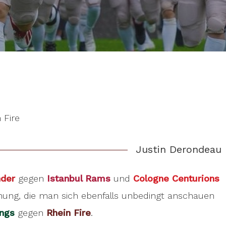
 Fire
Justin Derondeau
nder
gegen
Istanbul Rams
und
Cologne Centurions
nung, die man sich ebenfalls unbedingt anschauen
ings
gegen
Rhein Fire
.