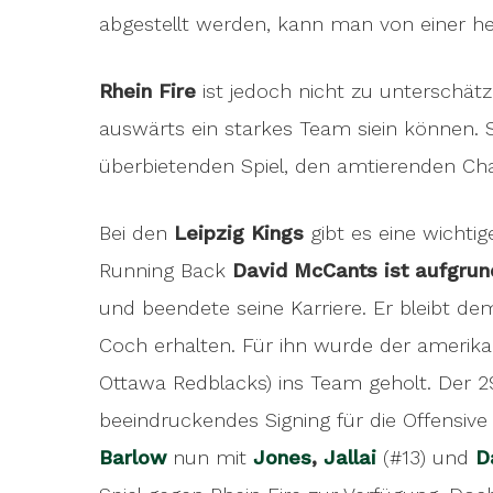
abgestellt werden, kann man von einer h
Rhein Fire
ist jedoch nicht zu unterschätz
auswärts ein starkes Team siein können. 
überbietenden Spiel, den amtierenden C
Bei den
Leipzig Kings
gibt es eine wichti
Running Back
David McCants ist aufgrund
und beendete seine Karriere. Er bleibt d
Coch erhalten. Für ihn wurde der amerik
Ottawa Redblacks) ins Team geholt. Der 29-j
beeindruckendes Signing für die Offensiv
Barlow
nun mit
Jones
,
Jallai
(#13) und
D