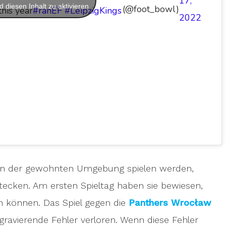
17,
 diesen Inhalt zu aktivieren
(@foot_bowl)
his year
#ranEF
#LeipzigKings
2022
in der gewohnten Umgebung spielen werden,
rstecken. Am ersten Spieltag haben sie bewiesen,
n können. Das Spiel gegen die
Panthers Wrocław
 gravierende Fehler verloren. Wenn diese Fehler