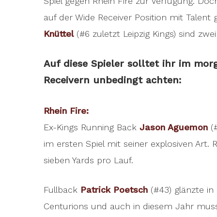
Spiel gegen Rhein Fire zur Verfügung. Doc
auf der Wide Receiver Position mit Talent 
Knüttel
(#6 zuletzt Leipzig Kings) sind zwe
Auf diese Spieler solltet ihr im m
Receivern unbedingt achten:
Rhein Fire:
Ex-Kings Running Back
Jason Aguemon
(
im ersten Spiel mit seiner explosiven Art.
sieben Yards pro Lauf.
Fullback
Patrick Poetsch
(#43) glänzte i
Centurions
und auch in diesem Jahr muss 