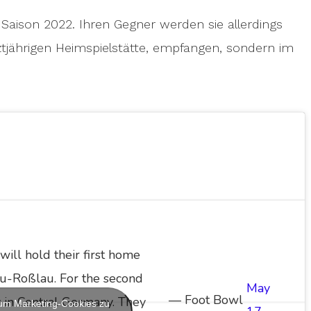
r Saison 2022. Ihren Gegner werden sie allerdings
tztjährigen Heimspielstätte, empfangen, sondern im
ill hold their first home
u-Roßlau. For the second
May
— Foot Bowl
y in Central Germany. They
, um Marketing-Cookies zu