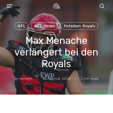
Menu
Skip
to
sear
main
content
GFL
GFL News
Potsdam Royals
Max Menache
verlängert bei den
Royals
By
Hendrik
16. Februar 2026
2 min read