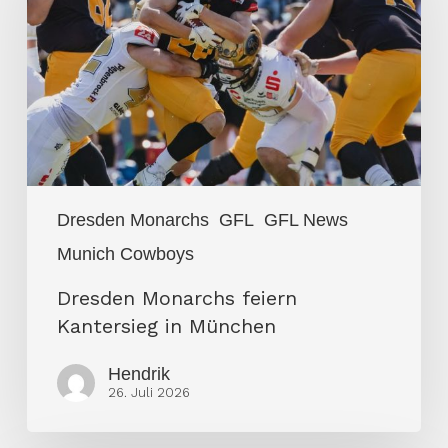
Kantersieg
in
München
Dresden Monarchs
GFL
GFL News
Munich Cowboys
Dresden Monarchs feiern
Kantersieg in München
Hendrik
26. Juli 2026