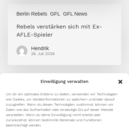
Rebels
Berlin Rebels
GFL
GFL News
verstärken
sich
Rebels verstärken sich mit Ex-
mit
AFLE-Spieler
Ex-
Hendrik
AFLE-
26. Juli 2026
Spieler
Einwilligung verwalten
Um dir ein optimales Erlebnis zu bieten, verwenden wir Technologien
wie Cookies, um Geräteinformationen zu speichern und/oder darauf
zuzugreifen. Wenn du diesen Technologien zustimmst, können wir
Daten wie das Surfverhalten oder eindeutige IDs auf dieser Website
verarbeiten. Wenn du deine Einwillligung nicht erteilst oder
zurückziehst, können bestimmte Merkmale und Funktionen
beeinträchtigt werden.