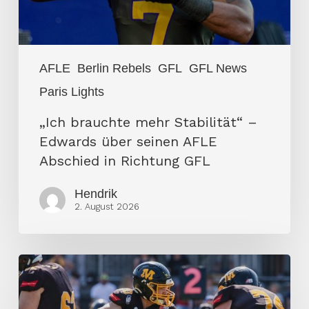
seinen
AFLE
Abschied
AFLE
Berlin Rebels
GFL
GFL News
in
Paris Lights
Richtung
GFL
„Ich brauchte mehr Stabilität“ –
Edwards über seinen AFLE
Abschied in Richtung GFL
Hendrik
2. August 2026
Dresden
Monarchs
feiern