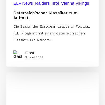
ELF News
Raiders Tirol
Vienna Vikings
Österreichischer Klassiker zum
Auftakt
Die Saison der European League of Football
(ELF) beginnt mit einem österreichischen
Klassiker. Die Raiders…
Gast
3. Juni 2022
Mit
offensiver
Power
auf
den