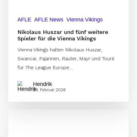
die
Vienna
AFLE
AFLE News
Vienna Vikings
Vikings
Nikolaus Huszar und fünf weitere
Spieler für die Vienna Vikings
Vienna Vikings halten Nikolaus Huszar,
Swancar, Pajarinen, Rauter, Mayr und Touré
für The League Europe…
Hendrik
28. Februar 2026
Team
Austria
will