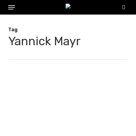
Menu
Skip
to
sear
main
Tag
content
Yannick Mayr