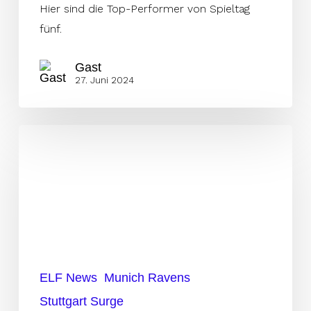
Hier sind die Top-Performer von Spieltag
fünf.
Gast
27. Juni 2024
Ravens
finden
keine
Mittel
gegen
starke
Surge
Offensive
ELF News
Munich Ravens
Stuttgart Surge