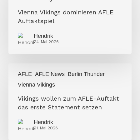
AFLE
Vienna Vikings dominieren AFLE
Auftaktspiel
Auftaktspiel
Hendrik
24. Mai 2026
Vikings
AFLE
AFLE News
Berlin Thunder
wollen
Vienna Vikings
zum
AFLE-
Vikings wollen zum AFLE-Auftakt
Auftakt
das erste Statement setzen
das
erste
Hendrik
21. Mai 2026
Statement