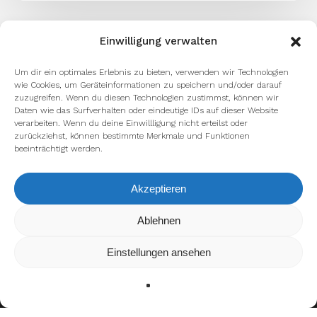
setzen
Einwilligung verwalten
Um dir ein optimales Erlebnis zu bieten, verwenden wir Technologien
wie Cookies, um Geräteinformationen zu speichern und/oder darauf
zuzugreifen. Wenn du diesen Technologien zustimmst, können wir
Daten wie das Surfverhalten oder eindeutige IDs auf dieser Website
verarbeiten. Wenn du deine Einwillligung nicht erteilst oder
zurückziehst, können bestimmte Merkmale und Funktionen
beeinträchtigt werden.
Akzeptieren
Ablehnen
Wir verwenden Cookies, um dir die bestmögliche Erfahrung
auf unserer Website zu bieten.
In den
Einstellungen
kannst du erfahren, welche Cookies
Einstellungen ansehen
wir verwenden oder sie ausschalten.
Zustimmen
Ablehnen
Einstellungen