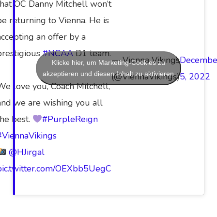
that OC Danny Mitchell won‘t
be returning to Vienna. He is
accepting an offer by a
prestigious
#NCAA
D1 team.
— Vienna Vikings
Decembe
Klicke hier, um Marketing-Cookies zu
akzeptieren und diesen Inhalt zu aktivieren
(@ViennaVikings)
5, 2022
We love you, Coach Mitchell,
and we are wishing you all
the best.
#PurpleReign
#ViennaVikings
@HJirgal
pic.twitter.com/OEXbb5UegC