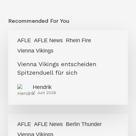
Recommended For You
Vienna
AFLE
AFLE News
Rhein Fire
Vikings
Vienna Vikings
entscheiden
Spitzenduell
Vienna Vikings entscheiden
für
Spitzenduell für sich
sich
Hendrik
7. Juni 2026
Vienna
AFLE
AFLE News
Berlin Thunder
Vikings
Vienna Vikings
dominieren