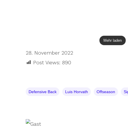
Mehr laden
28. November 2022
Post Views:
890
Defensive Back
Luis Horvath
Offseason
Si