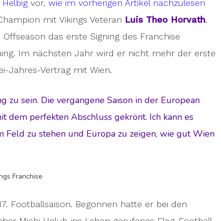
 Helbig
vor,
wie im vorherigen Artikel nachzulesen
Champion mit Vikings Veteran
Luis Theo Horvath
.
 Offseason das erste Signing des Franchise
ning. Im nächsten Jahr wird er nicht mehr der erste
i-Jahres-Vertrag mit Wien.
king zu sein. Die vergangene Saison in der European
it dem perfekten Abschluss gekrönt. Ich kann es
 Feld zu stehen und Europa zu zeigen, wie gut Wien
ings Franchise
17. Footballsaison. Begonnen hatte er bei den
echer Michi Holub ins Leben gerufenes Flag-Football-