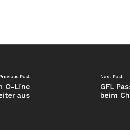
Previous Post
Next Post
n O-Line
GFL Pas
iter aus
beim C