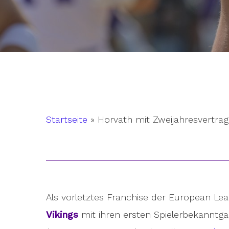
Startseite
»
Horvath mit Zweijahresvertrag
Hit enter to search or ESC to close
Als vorletztes Franchise der European Le
Vikings
mit ihren ersten Spielerbekanntga