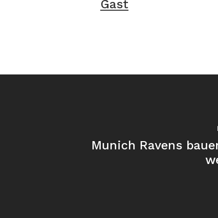
Gast
Munich Ravens baue
we