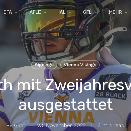
EFA
AFLE
IAL
GFL
MEHR
Signings
Vienna Vikings
h mit Zweijahres
ausgestattet
By
Gast
28. November 2022
2 min read