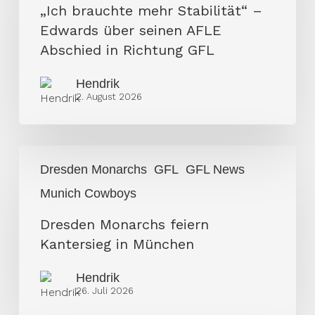
Stabilität“
„Ich brauchte mehr Stabilität“ –
–
Edwards über seinen AFLE
Edwards
Abschied in Richtung GFL
über
Hendrik
seinen
2. August 2026
AFLE
Abschied
in
Dresden
Richtung
Dresden Monarchs
GFL
GFL News
Monarchs
GFL
Munich Cowboys
feiern
Kantersieg
Dresden Monarchs feiern
in
Kantersieg in München
München
Hendrik
26. Juli 2026