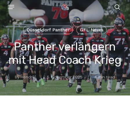
Menu
Skip
to
sear
main
content
Düsseldorf Panther
GFL News
Panther verlängern
mit Head Coach Krieg
By
Hendrik
5. November 2025
4 min read