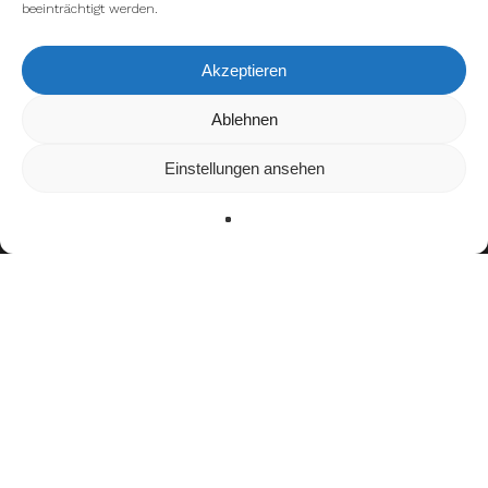
beeinträchtigt werden.
Akzeptieren
Wir verwenden Cookies, um dir die bestmögliche Erfahrung auf
Ablehnen
unserer Website zu bieten.
In den
Einstellungen
kannst du erfahren, welche Cookies wir
Einstellungen ansehen
verwenden oder sie ausschalten.
Zustimmen
Ablehnen
Einstellungen