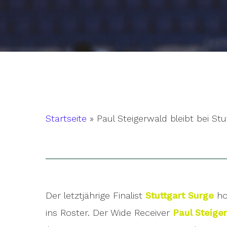
Startseite
»
Paul Steigerwald bleibt bei Stu
Der letztjährige Finalist
Stuttgart Surge
ho
Hit enter to search or ESC to close
ins Roster. Der Wide Receiver
Paul Steige