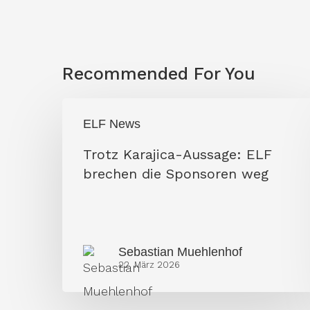
Recommended For You
Trotz
ELF News
Karajica-
Trotz Karajica-Aussage: ELF
Aussage:
brechen die Sponsoren weg
ELF
brechen
die
Sponsoren
Sebastian Muehlenhof
22. März 2026
weg