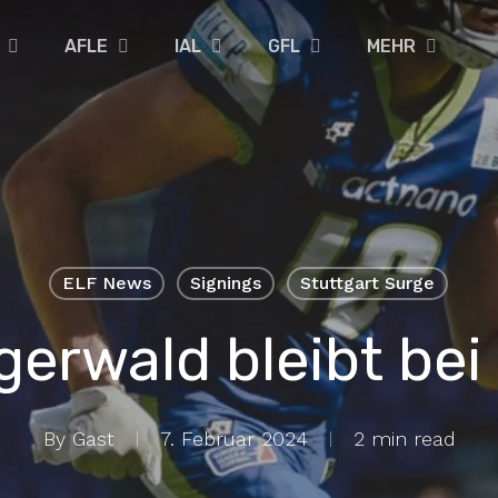
AFLE
IAL
GFL
MEHR
ELF News
Signings
Stuttgart Surge
gerwald bleibt bei
By
Gast
7. Februar 2024
2 min read