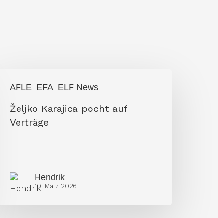
eljko
AFLE
EFA
ELF News
arajica
Željko Karajica pocht auf
ocht
Verträge
uf
erträge
Hendrik
10. März 2026