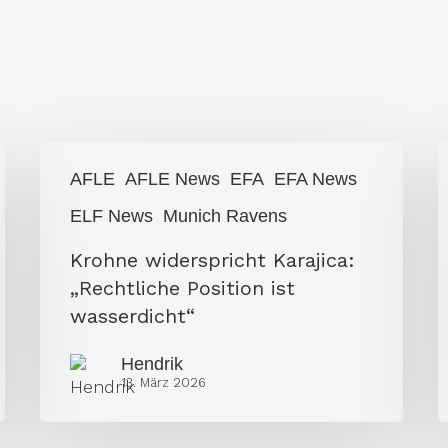
Krohne
Ž
AFLE
AFLE News
EFA
EFA News
widerspricht
K
ELF News
Munich Ravens
Karajica:
p
Krohne widerspricht Karajica:
„Rechtliche
a
„Rechtliche Position ist
Position
V
wasserdicht“
ist
wasserdicht“
Hendrik
13. März 2026