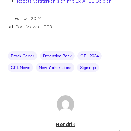
Rebels verstärken sich mit Ex-AFLE-Spieler
7. Februar 2024
Post Views:
1.003
Brock Carter
Defensive Back
GFL 2024
GFL News
New Yorker Lions
Signings
Hendrik