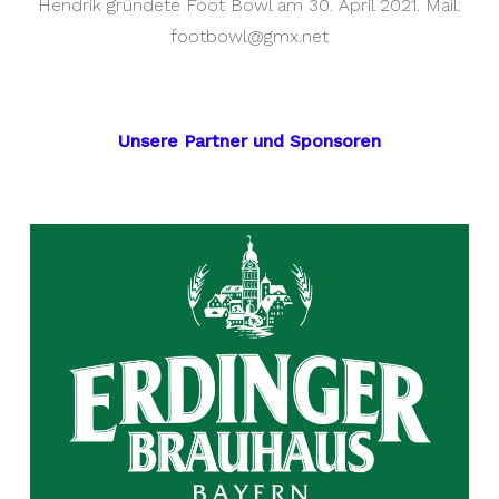
Hendrik gründete Foot Bowl am 30. April 2021. Mail:
footbowl@gmx.net
Unsere Partner und Sponsoren