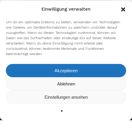
Einwilligung verwalten
Um dir ein optimales Erlebnis zu bieten, verwenden wir Technologien
wie Cookies, um Geräteinformationen zu speichern und/oder darauf
zuzugreifen. Wenn du diesen Technologien zustimmst, können wir
Daten wie das Surfverhalten oder eindeutige IDs auf dieser Website
verarbeiten. Wenn du deine Einwillligung nicht erteilst oder
zurückziehst, können bestimmte Merkmale und Funktionen
beeinträchtigt werden.
Akzeptieren
Wir verwenden Cookies, um dir die bestmögliche Erfahrung auf
Ablehnen
unserer Website zu bieten.
In den
Einstellungen
kannst du erfahren, welche Cookies wir
Einstellungen ansehen
verwenden oder sie ausschalten.
Zustimmen
Ablehnen
Einstellungen