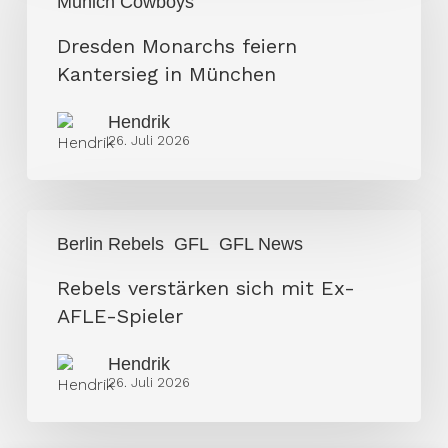
Munich Cowboys
feiern
Kantersieg
Dresden Monarchs feiern
in
Kantersieg in München
München
Hendrik
26. Juli 2026
Rebels
Berlin Rebels
GFL
GFL News
verstärken
sich
Rebels verstärken sich mit Ex-
mit
AFLE-Spieler
Ex-
Hendrik
AFLE-
26. Juli 2026
Spieler