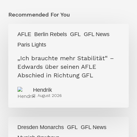
Recommended For You
„Ich
AFLE
Berlin Rebels
GFL
GFL News
brauchte
Paris Lights
mehr
Stabilität“
„Ich brauchte mehr Stabilität“ –
–
Edwards über seinen AFLE
Edwards
Abschied in Richtung GFL
über
Hendrik
seinen
2. August 2026
AFLE
Abschied
in
Dresden
Richtung
Dresden Monarchs
GFL
GFL News
Monarchs
GFL