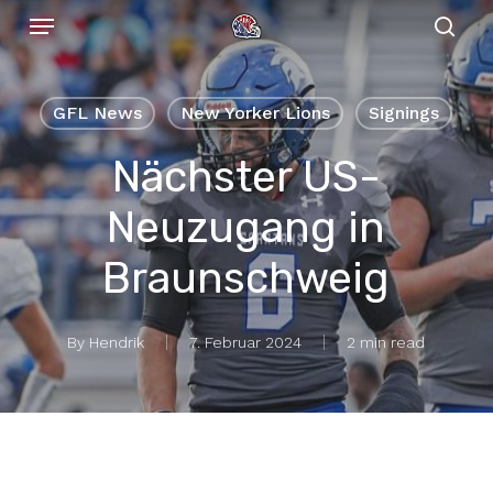
Menu
Skip
to
sear
main
content
GFL News
New Yorker Lions
Signings
Nächster US-
Neuzugang in
Braunschweig
By
Hendrik
7. Februar 2024
2 min read