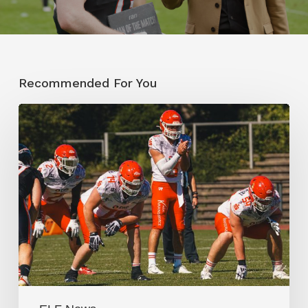
Recommended For You
Potsdam
Royals
dominieren
auch
mit
neuem
Quarterback