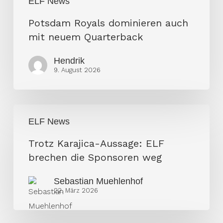
ELF News
Potsdam Royals dominieren auch
mit neuem Quarterback
Hendrik
9. August 2026
Trotz
ELF News
Karajica-
Aussage:
Trotz Karajica-Aussage: ELF
ELF
brechen die Sponsoren weg
brechen
Sebastian Muehlenhof
die
22. März 2026
Sponsoren
weg