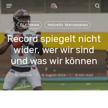
Menu
Skip
to
sear
main
content
ELF News
Helvetic Mercenaries
Record spiegelt nicht
wider, wer wir sind
und was wir können
By
Hendrik
9. August 2024
6 min read