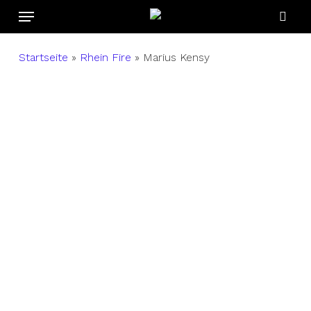
Menu
Skip
to
sear
main
Startseite
»
Rhein Fire
»
Marius Kensy
content