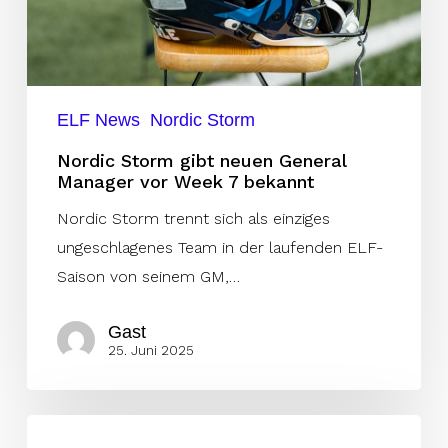
vor
Week
7
bekannt
ELF News
Nordic Storm
Nordic Storm gibt neuen General
Manager vor Week 7 bekannt
Nordic Storm trennt sich als einziges
ungeschlagenes Team in der laufenden ELF-
Saison von seinem GM,…
Gast
25. Juni 2025
Führungsebene