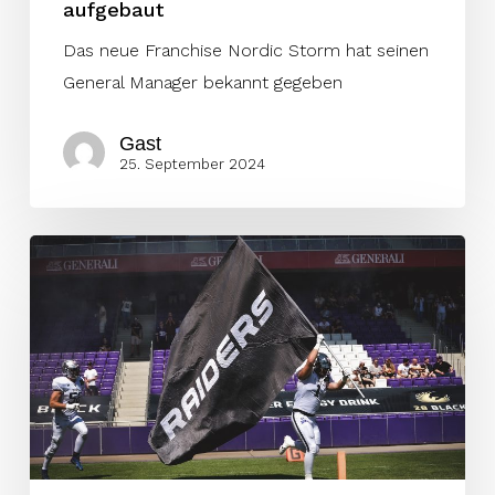
aufgebaut
Das neue Franchise Nordic Storm hat seinen
General Manager bekannt gegeben
Gast
25. September 2024
Raiders
bauen
Football-
Sektion
mit
Ulz
Däuber
weiter