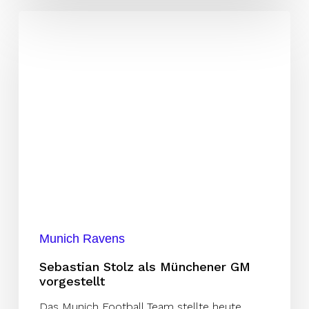
Sebastian
Stolz
als
Münchener
GM
vorgestellt
Munich Ravens
Sebastian Stolz als Münchener GM
vorgestellt
Das Munich Football Team stellte heute