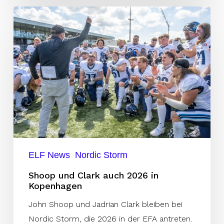
Shoop
und
Clark
auch
2026
in
Kopenhagen
ELF News
Nordic Storm
Shoop und Clark auch 2026 in
Kopenhagen
John Shoop und Jadrian Clark bleiben bei
Nordic Storm, die 2026 in der EFA antreten.