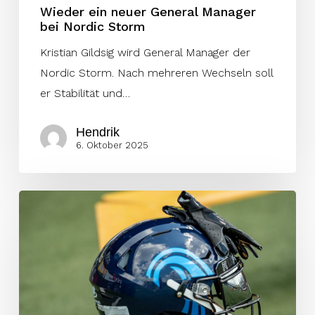
Wieder ein neuer General Manager
bei Nordic Storm
Kristian Gildsig wird General Manager der
Nordic Storm. Nach mehreren Wechseln soll
er Stabilität und…
Hendrik
6. Oktober 2025
Nordic
Storm
gibt
neuen
General
Manager