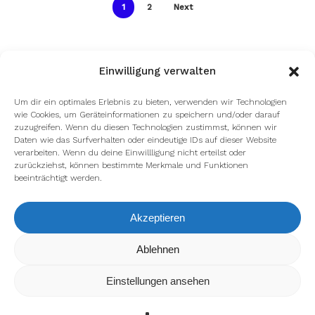
1
2
Next
Einwilligung verwalten
Um dir ein optimales Erlebnis zu bieten, verwenden wir Technologien
wie Cookies, um Geräteinformationen zu speichern und/oder darauf
zuzugreifen. Wenn du diesen Technologien zustimmst, können wir
Daten wie das Surfverhalten oder eindeutige IDs auf dieser Website
verarbeiten. Wenn du deine Einwillligung nicht erteilst oder
zurückziehst, können bestimmte Merkmale und Funktionen
beeinträchtigt werden.
Akzeptieren
Wir verwenden Cookies, um dir die bestmögliche Erfahrung auf
Ablehnen
unserer Website zu bieten.
In den
Einstellungen
kannst du erfahren, welche Cookies wir
Einstellungen ansehen
verwenden oder sie ausschalten.
Zustimmen
Ablehnen
Einstellungen