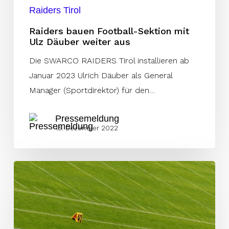
aus
Raiders Tirol
Raiders bauen Football-Sektion mit
Ulz Däuber weiter aus
Die SWARCO RAIDERS Tirol installieren ab
Januar 2023 Ulrich Däuber als General
Manager (Sportdirektor) für den…
Pressemeldung
15. Dezember 2022
Umstrukturierung
im
Front
Office
von