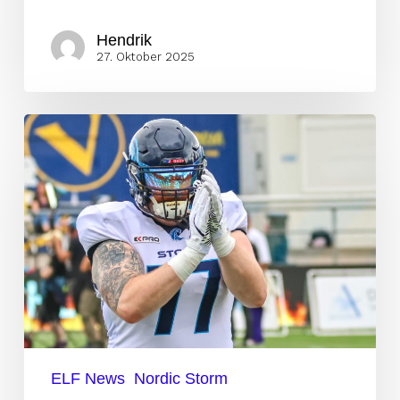
Hendrik
27. Oktober 2025
Wieder
ein
neuer
General
Manager
bei
Nordic
Storm
ELF News
Nordic Storm