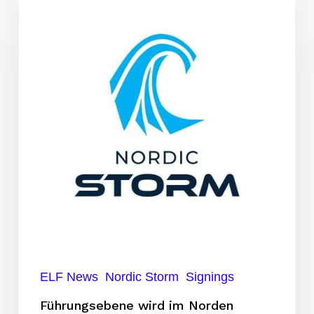
wird
im
Norden
aufgebaut
ELF News
Nordic Storm
Signings
Führungsebene wird im Norden