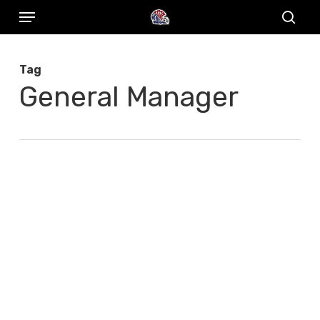
Menu
Skip
to
sear
main
Tag
content
General Manager