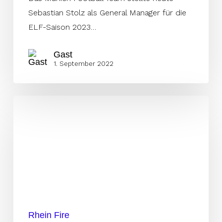
Sebastian Stolz als General Manager für die
ELF-Saison 2023…
Gast
1. September 2022
Aust
wird
Nachfolger
von
Klemm
als
Fire
GM
Rhein Fire