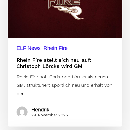
sich
neu
auf:
Christoph
Lörcks
wird
ELF News
Rhein Fire
GM
Rhein Fire stellt sich neu auf:
Christoph Lörcks wird GM
Rhein Fire holt Christoph Lörcks als neuen
GM, strukturiert sportlich neu und erhält von
der…
Hendrik
29. November 2025