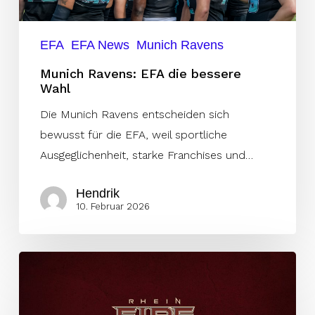
EFA
EFA News
Munich Ravens
Munich Ravens: EFA die bessere
Wahl
Die Munich Ravens entscheiden sich
bewusst für die EFA, weil sportliche
Ausgeglichenheit, starke Franchises und…
Hendrik
10. Februar 2026
Rhein
Fire
stellt