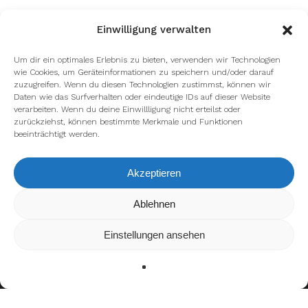
Einwilligung verwalten
Um dir ein optimales Erlebnis zu bieten, verwenden wir Technologien
wie Cookies, um Geräteinformationen zu speichern und/oder darauf
zuzugreifen. Wenn du diesen Technologien zustimmst, können wir
Daten wie das Surfverhalten oder eindeutige IDs auf dieser Website
verarbeiten. Wenn du deine Einwillligung nicht erteilst oder
zurückziehst, können bestimmte Merkmale und Funktionen
beeinträchtigt werden.
Akzeptieren
Wir verwenden Cookies, um dir die bestmögliche Erfahrung auf
Ablehnen
unserer Website zu bieten.
In den
Einstellungen
kannst du erfahren, welche Cookies wir
Einstellungen ansehen
verwenden oder sie ausschalten.
Zustimmen
Ablehnen
Einstellungen