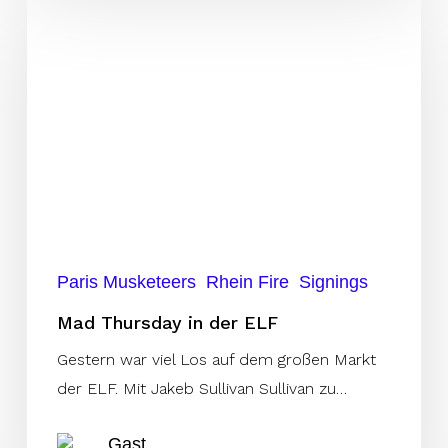
Thursday
in
der
ELF
Paris Musketeers
Rhein Fire
Signings
Mad Thursday in der ELF
Gestern war viel Los auf dem großen Markt
der ELF. Mit Jakeb Sullivan Sullivan zu…
Gast