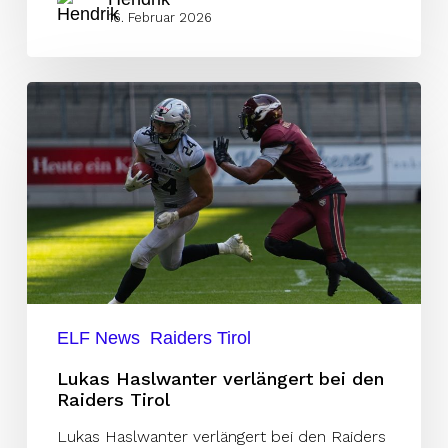
16. Februar 2026
Lukas
Haslwanter
verlängert
bei
den
Raiders
Tirol
ELF News
Raiders Tirol
Lukas Haslwanter verlängert bei den
Raiders Tirol
Lukas Haslwanter verlängert bei den Raiders