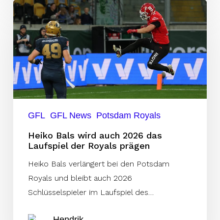
Heiko
Bals
wird
auch
2026
das
Laufspiel
der
GFL
GFL News
Potsdam Royals
Royals
prägen
Heiko Bals wird auch 2026 das
Laufspiel der Royals prägen
Heiko Bals verlängert bei den Potsdam
Royals und bleibt auch 2026
Schlüsselspieler im Laufspiel des…
Hendrik