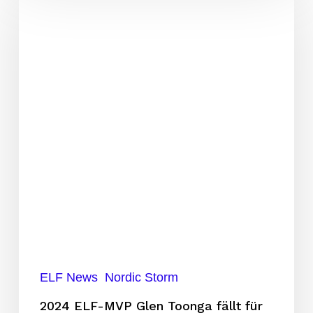
ELF-
MVP
Glen
Toonga
fällt
für
den
Rest
der
Saison
aus
ELF News
Nordic Storm
2024 ELF-MVP Glen Toonga fällt für