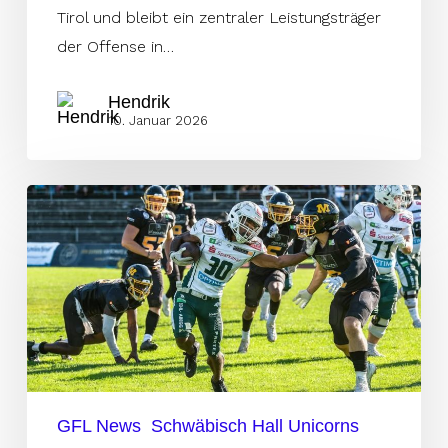
Tirol und bleibt ein zentraler Leistungsträger
der Offense in…
Hendrik
10. Januar 2026
Unicorns
halten
Running
Back
Jerome
Manyema
GFL News
Schwäbisch Hall Unicorns