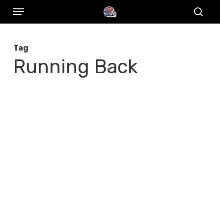
Menu
Skip
to
sear
main
Tag
content
Running Back