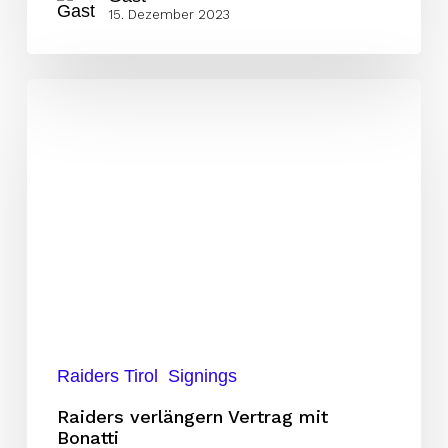
15. Dezember 2023
Raiders
verlängern
Vertrag
mit
Bonatti
Raiders Tirol
Signings
Raiders verlängern Vertrag mit
Bonatti