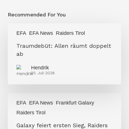
Recommended For You
Traumdebüt:
EFA
EFA News
Raiders Tirol
Allen
räumt
Traumdebüt: Allen räumt doppelt
doppelt
ab
ab
Hendrik
25. Juli 2026
Galaxy
EFA
EFA News
Frankfurt Galaxy
feiert
Raiders Tirol
ersten
Sieg,
Galaxy feiert ersten Sieg, Raiders