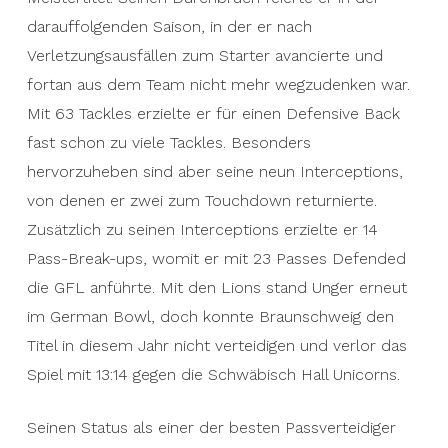
breakthrough came in the following season,
darauffolgenden Saison, in der er nach
when he was promoted to starter after
Verletzungsausfällen zum Starter avancierte und
teammates missed games due to injury and
fortan aus dem Team nicht mehr wegzudenken war.
became an integral part of the team. With 63
Mit 63 Tackles erzielte er für einen Defensive Back
tackles, he made almost too many tackles for a
fast schon zu viele Tackles. Besonders
defensive back. His nine interceptions, of which
hervorzuheben sind aber seine neun Interceptions,
he returned two for touchdowns, are particularly
von denen er zwei zum Touchdown returnierte.
noteworthy. In addition to his interceptions, he
Zusätzlich zu seinen Interceptions erzielte er 14
scored 14 pass break-ups, leading the GFL with
Pass-Break-ups, womit er mit 23 Passes Defended
23 passes defended. Unger again appeared in the
die GFL anführte. Mit den Lions stand Unger erneut
German Bowl with the Lions, but Braunschweig
im German Bowl, doch konnte Braunschweig den
was unable to defend the title this year, losing
Titel in diesem Jahr nicht verteidigen und verlor das
the game 13-14 to the Schwäbisch Hall Unicorns.
Spiel mit 13:14 gegen die Schwäbisch Hall Unicorns.
He confirmed his status as one of the league’s
Seinen Status als einer der besten Passverteidiger