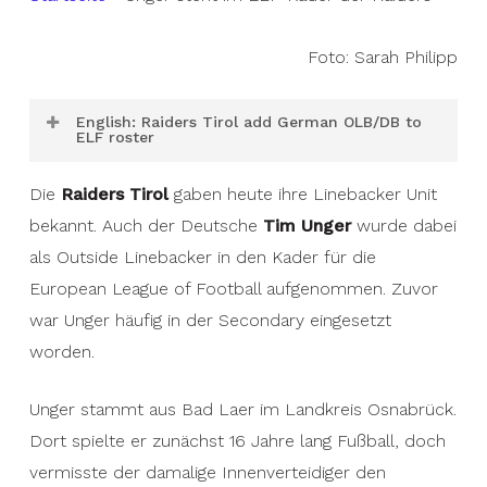
Foto: Sarah Philipp
English: Raiders Tirol add German OLB/DB to
ELF roster
The
Raiders Tirol
announced their linebacker
Die
Raiders Tirol
gaben heute ihre Linebacker Unit
unit today.
Tim Unger
, who was mainly active as
bekannt. Auch der Deutsche
Tim Unger
wurde dabei
a defensive back in the last years, also belongs
als Outside Linebacker in den Kader für die
to this unit. Unger already played last season in
European League of Football aufgenommen. Zuvor
Innsbruck, where he is currently studying.
war Unger häufig in der Secondary eingesetzt
Therefore, the German should not count as an
worden.
import player.
Unger stammt aus Bad Laer im Landkreis Osnabrück.
Unger is originally from Bad Laer in the district of
Dort spielte er zunächst 16 Jahre lang Fußball, doch
Osnabrück. He initially played soccer there for 16
vermisste der damalige Innenverteidiger den