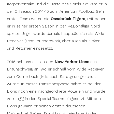
years, but the then-center back missed the
Körperkontakt und die Härte des Spiels. So kam er in
physical contact and toughness of the game. So
der Offseason 2014/15 zum American Football. Sein
he came to American football in the 2014/15
erstes Team waren die
Osnabrück Tigers
, mit denen
offseason. His first team was the
Osnabrück
er in seiner ersten Saison in der Regionalliga Nord
Tigers
, with which he played in the Regionalliga
spielte. Unger wurde damals hauptsächlich als Wide
Nord in his first season. At that time, Unger was
Receiver (acht Touchdowns), aber auch als Kicker
mainly used as a wide receiver (eight
und Returner eingesetzt.
touchdowns), but also as a kicker and returner.
2016 schloss er sich den
New Yorker Lions
aus
In 2016, he joined the
New Yorker Lions
from
Braunschweig an, wo er schnell vom Wide Receiver
Braunschweig, where he was quickly retrained
zum Cornerback (teils auch Safety) umgeschult
from wide receiver to cornerback (sometimes
wurde. In dieser Transitionsphase nahm er bei den
safety). In this transition phase, he still took a
Lions noch eine nachgeordnete Rolle ein und wurde
subordinate role with the Lions and was primarily
vorrangig in den Special Teams eingesetzt. Mit den
used in the special teams. He won his first
Lions gewann er seinen ersten deutschen
German championship with them. His
Meistertitel. Seinen Durchbruch feierte er in der