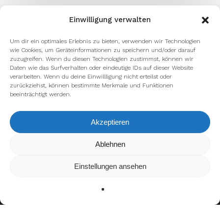
Einwilligung verwalten
Um dir ein optimales Erlebnis zu bieten, verwenden wir Technologien
wie Cookies, um Geräteinformationen zu speichern und/oder darauf
zuzugreifen. Wenn du diesen Technologien zustimmst, können wir
Daten wie das Surfverhalten oder eindeutige IDs auf dieser Website
verarbeiten. Wenn du deine Einwillligung nicht erteilst oder
zurückziehst, können bestimmte Merkmale und Funktionen
beeinträchtigt werden.
Akzeptieren
Wir verwenden Cookies, um dir die bestmögliche Erfahrung auf
Ablehnen
unserer Website zu bieten.
In den
Einstellungen
kannst du erfahren, welche Cookies wir
Einstellungen ansehen
verwenden oder sie ausschalten.
Zustimmen
Ablehnen
Einstellungen