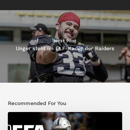
Next Post
Unger steht im ELF-Kader der Raiders
Recommended For You
Traumdebüt:
Allen