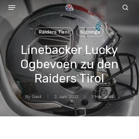
Menu
Skip
to
sear
main
content
Raiders Tirol
Signings
Linebacker Lucky
Ogbevoen zu den
Raiders Tirol
By
Gast
2. Juni 2022
3 min read