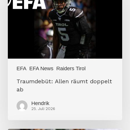
räumt
doppelt
ab
EFA
EFA News
Raiders Tirol
Traumdebüt: Allen räumt doppelt
ab
Hendrik
25. Juli 2026