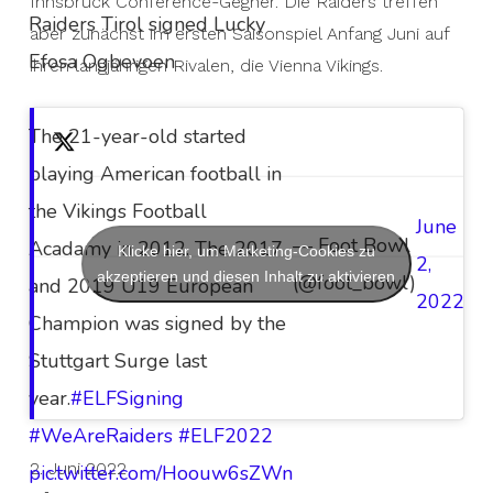
Innsbruck Conference-Gegner. Die Raiders treffen
Raiders Tirol signed Lucky
aber zunächst im ersten Saisonspiel Anfang Juni auf
Efosa Ogbevoen
ihren langjährigen Rivalen, die Vienna Vikings.
The 21-year-old started
playing American football in
the Vikings Football
June
— Foot Bowl
Acadamy in 2012. The 2017
Klicke hier, um Marketing-Cookies zu
2,
akzeptieren und diesen Inhalt zu aktivieren
(@foot_bowl)
and 2019 U19 European
2022
Champion was signed by the
Stuttgart Surge last
year.
#ELFSigning
#WeAreRaiders
#ELF2022
2. Juni 2022
pic.twitter.com/Hoouw6sZWn