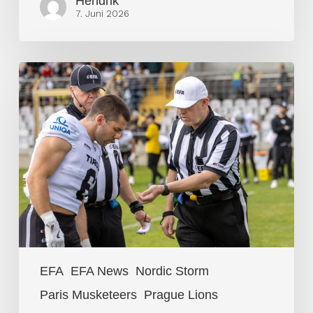
Hendrik
7. Juni 2026
Keine
Überraschungen
in
Week
2
der
EFA
EFA
EFA News
Nordic Storm
Paris Musketeers
Prague Lions