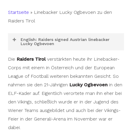
Startseite
»
Linebacker Lucky Ogbevoen zu den
Raiders Tirol
English: Raiders signed Austrian linebacker
Lucky Ogbevoen
The
Raiders Tirol
strengthened their linebacker
Die
Raiders Tirol
verstärkten heute ihr Linebacker-
corps today with another familiar face. Thus,
Corps mit einem in Österreich und der European
they added 21-year-old
Lucky Ogbevoen
to the
League of Football weiteren bekannten Gesicht. So
ELF roster. Unlike most of Tirol’s athletes,
nahmen sie den 21-Jährigen
Lucky Ogbevoen
in den
Ogbevoen has already been able to play in the
ELF-Kader auf. Eigentlich verortete man ihn eher bei
ELF. He was signed by the
Stuttgart Surge
last
den Vikings, schließlich wurde er in der Jugend des
year just before the trade deadline. Ogbevoen
Wiener Teams ausgebildet und auch bei der Vikings-
immediately became an important part of the
Feier in der Generali-Arena im November war er
defense and was able to make some good plays.
dabei.