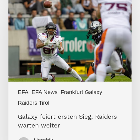
Galaxy
feiert
ersten
Sieg,
Raiders
warten
weiter
EFA
EFA News
Frankfurt Galaxy
Raiders Tirol
Galaxy feiert ersten Sieg, Raiders
warten weiter