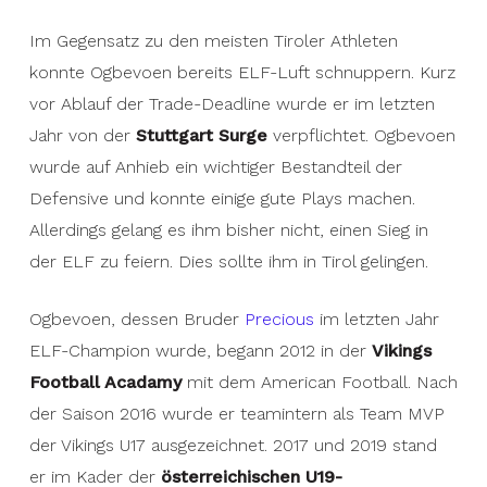
However, he has not yet managed to get a win in
Im Gegensatz zu den meisten Tiroler Athleten
the ELF.
konnte Ogbevoen bereits ELF-Luft schnuppern. Kurz
Ogbevoen, whose brother
Precious
became ELF
vor Ablauf der Trade-Deadline wurde er im letzten
champion last year, started playing American
Jahr von der
Stuttgart Surge
verpflichtet. Ogbevoen
football in the
Vikings Football Acadamy
in 2012.
wurde auf Anhieb ein wichtiger Bestandteil der
In 2017 and 2019, he was part of the Austrian U19
Defensive und konnte einige gute Plays machen.
national team at the European Junior
Allerdings gelang es ihm bisher nicht, einen Sieg in
Championships, emerging as European champion
der ELF zu feiern. Dies sollte ihm in Tirol gelingen.
each time. In 2018, Ogbevoen made his AFL
Ogbevoen, dessen Bruder
debut before establishing himself as a starter for
Precious
im letzten Jahr
ELF-Champion wurde, begann 2012 in der
the Vienna Vikings the following season. With 48.5
Vikings
Football Acadamy
tackles, three sacks and one interception, he
mit dem American Football. Nach
der Saison 2016 wurde er teamintern als Team MVP
knew how to impress at a young age. As a result,
der Vikings U17 ausgezeichnet. 2017 und 2019 stand
he wanted to make the jump to a U.S. college in
er im Kader der
2020, but he was ultimately not recruited.
österreichischen U19-