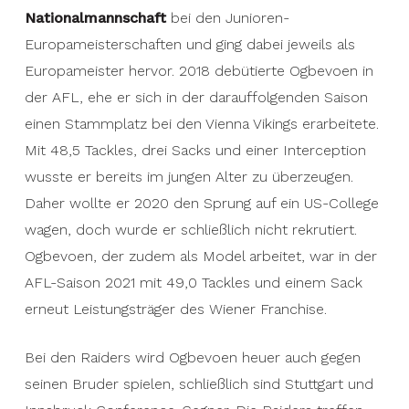
Nationalmannschaft
Ogbevoen, who also works as a model, was
bei den Junioren-
Europameisterschaften und ging dabei jeweils als
again a top performer for the Vienna franchise in
Europameister hervor. 2018 debütierte Ogbevoen in
the 2021 AFL season with 49.0 tackles and a
der AFL, ehe er sich in der darauffolgenden Saison
sack.
einen Stammplatz bei den Vienna Vikings erarbeitete.
Mit 48,5 Tackles, drei Sacks und einer Interception
wusste er bereits im jungen Alter zu überzeugen.
Daher wollte er 2020 den Sprung auf ein US-College
wagen, doch wurde er schließlich nicht rekrutiert.
Ogbevoen, der zudem als Model arbeitet, war in der
AFL-Saison 2021 mit 49,0 Tackles und einem Sack
erneut Leistungsträger des Wiener Franchise.
Bei den Raiders wird Ogbevoen heuer auch gegen
seinen Bruder spielen, schließlich sind Stuttgart und