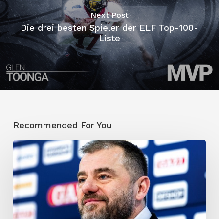
Next Post
Die drei besten Spieler der ELF Top-100-
Liste
Recommended For You
Trotz
Karajica-
Aussage:
ELF
brechen
die