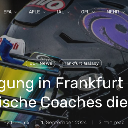
EFA
AFLE
IAL
GFL
MEHR
ELF News
Frankfurt Galaxy
ung in Frankfurt 
ische Coaches die
By
Hendrik
1. September 2024
3 min read