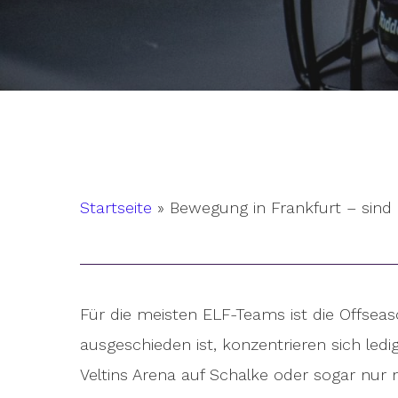
Startseite
»
Bewegung in Frankfurt – sind
Für die meisten ELF-Teams ist die Offse
ausgeschieden ist, konzentrieren sich led
Hit enter to search or ESC to close
Veltins Arena auf Schalke oder sogar nur 