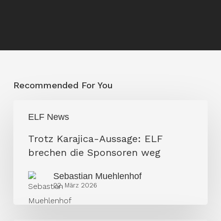
Recommended For You
Trotz
ELF News
Karajica-
Aussage:
Trotz Karajica-Aussage: ELF
ELF
brechen die Sponsoren weg
brechen
Sebastian Muehlenhof
die
22. März 2026
Sponsoren
weg