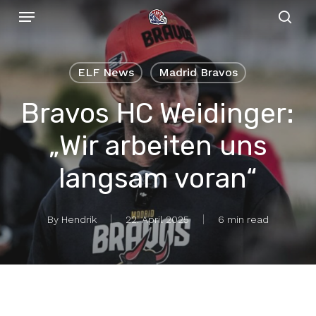
Menu
Skip
to
sear
main
content
ELF News
Madrid Bravos
Bravos HC Weidinger:
„Wir arbeiten uns
langsam voran“
By
Hendrik
22. April 2025
6 min read