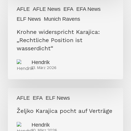
Krohne
AFLE
AFLE News
EFA
EFA News
widerspricht
ELF News
Munich Ravens
Karajica:
„Rechtliche
Krohne widerspricht Karajica:
Position
„Rechtliche Position ist
ist
wasserdicht“
wasserdicht“
Hendrik
13. März 2026
Željko
AFLE
EFA
ELF News
Karajica
pocht
Željko Karajica pocht auf Verträge
auf
Hendrik
Verträge
10. März 2026